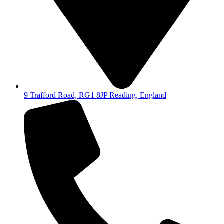
9 Trafford Road, RG1 8JP Reading, England