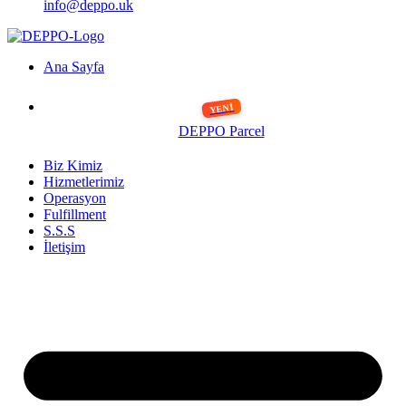
info@deppo.uk
Ana Sayfa
DEPPO Parcel
Biz Kimiz
Hizmetlerimiz
Operasyon
Fulfillment
S.S.S
İletişim