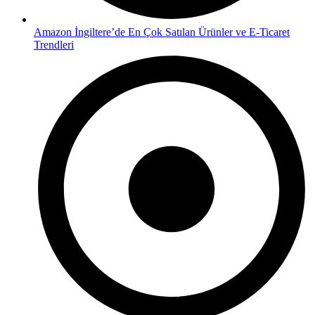
Amazon İngiltere’de En Çok Satılan Ürünler ve E-Ticaret
Trendleri