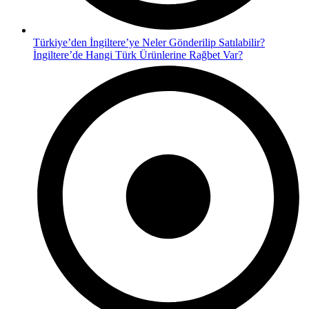
Türkiye’den İngiltere’ye Neler Gönderilip Satılabilir?
İngiltere’de Hangi Türk Ürünlerine Rağbet Var?