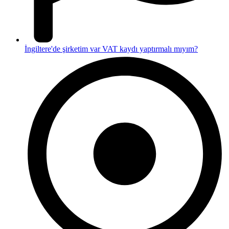
İngiltere'de şirketim var VAT kaydı yaptırmalı mıyım?