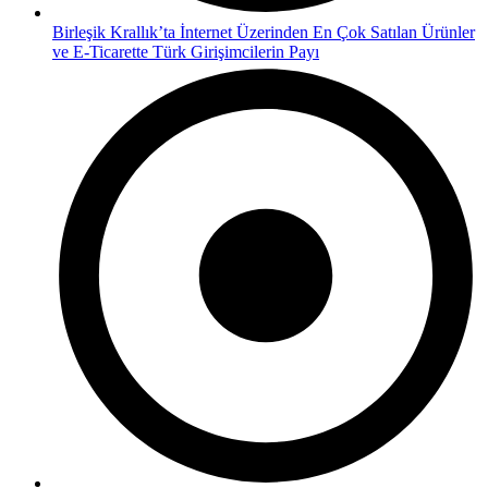
Birleşik Krallık’ta İnternet Üzerinden En Çok Satılan Ürünler
ve E-Ticarette Türk Girişimcilerin Payı