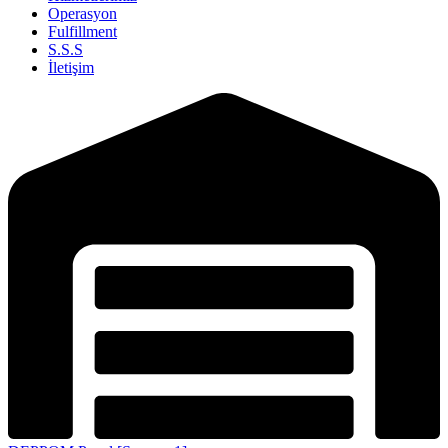
Operasyon
Fulfillment
S.S.S
İletişim