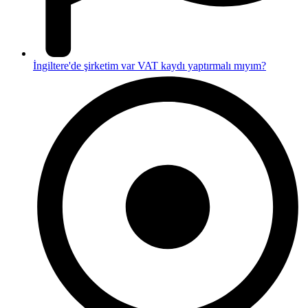
İngiltere'de şirketim var VAT kaydı yaptırmalı mıyım?