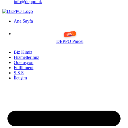
info@deppo.uk
Ana Sayfa
DEPPO Parcel
Biz Kimiz
Hizmetlerimiz
Operasyon
Fulfillment
S.S.S
İletişim