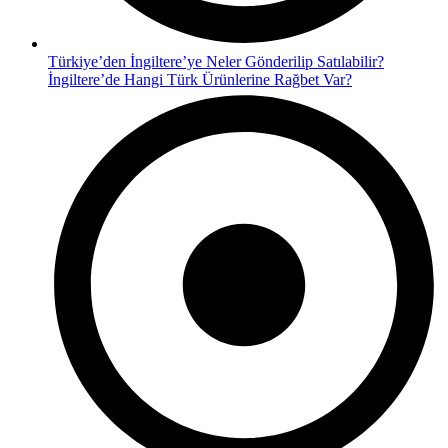
Türkiye’den İngiltere’ye Neler Gönderilip Satılabilir?
İngiltere’de Hangi Türk Ürünlerine Rağbet Var?