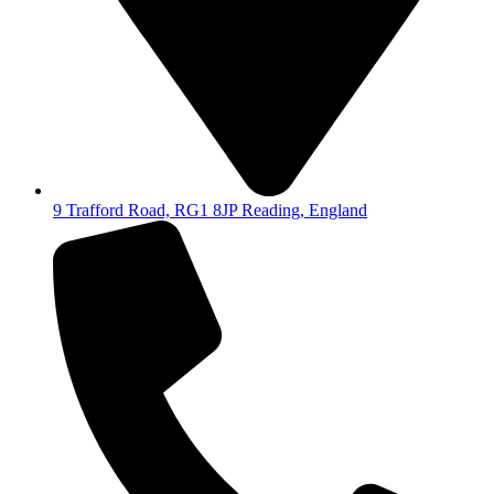
9 Trafford Road, RG1 8JP Reading, England