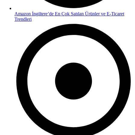
Amazon İngiltere’de En Çok Satılan Ürünler ve E-Ticaret
Trendleri