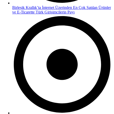
Birleşik Krallık’ta İnternet Üzerinden En Çok Satılan Ürünler
ve E-Ticarette Türk Girişimcilerin Payı