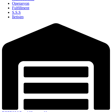
Operasyon
Fulfillment
S.S.S
İletişim