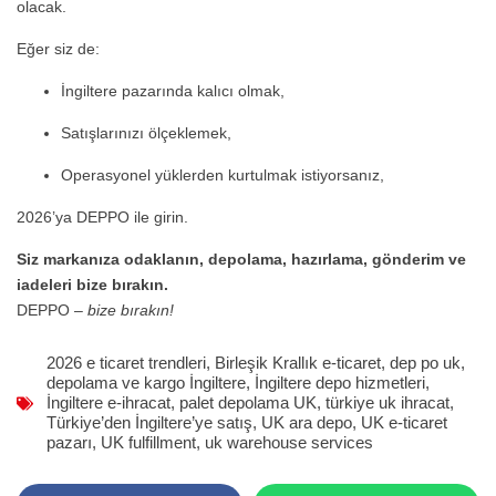
olacak.
Eğer siz de:
İngiltere pazarında kalıcı olmak,
Satışlarınızı ölçeklemek,
Operasyonel yüklerden kurtulmak istiyorsanız,
2026’ya DEPPO ile girin.
Siz markanıza odaklanın, depolama, hazırlama, gönderim ve
iadeleri bize bırakın.
DEPPO –
bize bırakın!
2026 e ticaret trendleri
,
Birleşik Krallık e-ticaret
,
dep po uk
,
depolama ve kargo İngiltere
,
İngiltere depo hizmetleri
,
İngiltere e-ihracat
,
palet depolama UK
,
türkiye uk ihracat
,
Türkiye’den İngiltere’ye satış
,
UK ara depo
,
UK e-ticaret
pazarı
,
UK fulfillment
,
uk warehouse services