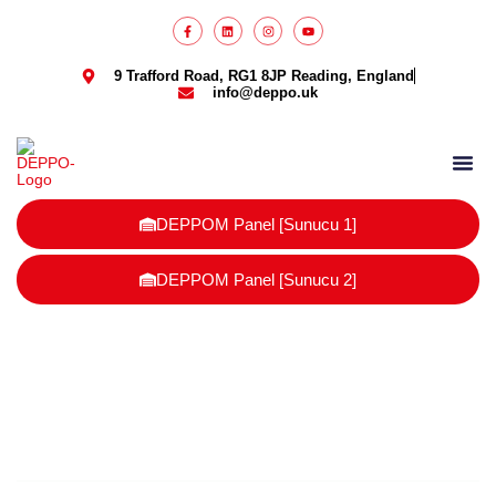
9 Trafford Road, RG1 8JP Reading, England
info@deppo.uk
DEPPO Parcel
DEPPOM Panel [Sunucu 1]
DEPPOM Panel [Sunucu 2]
2026’da Fırsatlar Birleşik Krallık
Pazarında