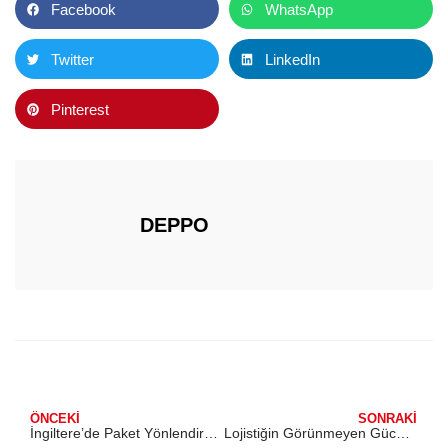
Facebook
WhatsApp
Twitter
LinkedIn
Pinterest
DEPPO
ÖNCEKI
SONRAKI
İngiltere’de Paket Yönlendirme ve Dağıtım Hizmeti: Türkiye’de Sat, DEPPO’ya Gönder, İngiltere’ye Aynı Gün Dağıtalım
Lojistiğin Görünmeyen Gücü: Streç Film, Bant, Köpük ve Kartonun Depo Operasyonlarındaki Kritik Rolü