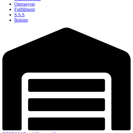
Operasyon
Fulfillment
S.S.S
İletişim