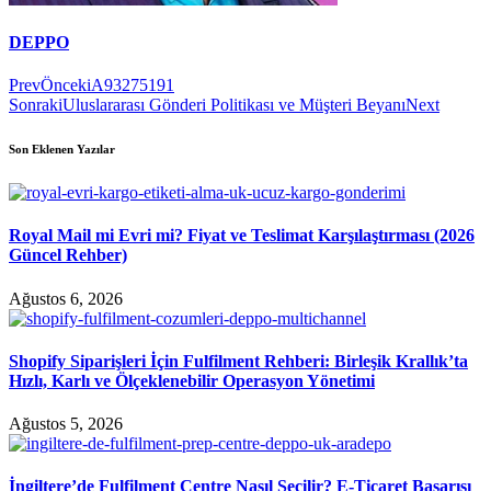
DEPPO
Prev
Önceki
A93275191
Sonraki
Uluslararası Gönderi Politikası ve Müşteri Beyanı
Next
Son Eklenen Yazılar
Royal Mail mi Evri mi? Fiyat ve Teslimat Karşılaştırması (2026
Güncel Rehber)
Ağustos 6, 2026
Shopify Siparişleri İçin Fulfilment Rehberi: Birleşik Krallık’ta
Hızlı, Karlı ve Ölçeklenebilir Operasyon Yönetimi
Ağustos 5, 2026
İngiltere’de Fulfilment Centre Nasıl Seçilir? E-Ticaret Başarısı