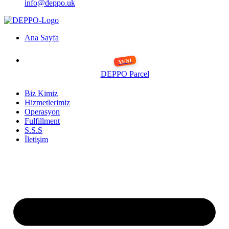
info@deppo.uk
Ana Sayfa
DEPPO Parcel
Biz Kimiz
Hizmetlerimiz
Operasyon
Fulfillment
S.S.S
İletişim