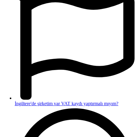
İngiltere'de şirketim var VAT kaydı yaptırmalı mıyım?