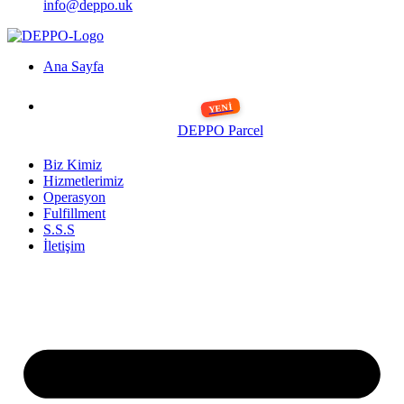
info@deppo.uk
Ana Sayfa
DEPPO Parcel
Biz Kimiz
Hizmetlerimiz
Operasyon
Fulfillment
S.S.S
İletişim