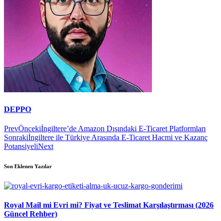
DEPPO
Prev
Önceki
İngiltere’de Amazon Dışındaki E-Ticaret Platformları
Sonraki
İngiltere ile Türkiye Arasında E-Ticaret Hacmi ve Kazanç
Potansiyeli
Next
Son Eklenen Yazılar
Royal Mail mi Evri mi? Fiyat ve Teslimat Karşılaştırması (2026
Güncel Rehber)