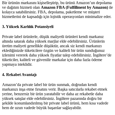
Bir ürünün markasını kişiselleştirip, bu ürünü Amazon’un depolama
ve dağıtım hizmeti olan
Amazon FBA (Fulfillment by Amazon)
ile
kolayca satabilirsiniz. FBA, depolama, paketleme ve müşteri
hizmetlerini de kapsadığı için lojistik operasyonları minimalize eder.
3.
Yüksek Karlılık Potansiyeli
Private label ürünlerle, düşük maliyetli ürünleri kendi markanız
altında satarak daha yüksek marjlar elde edebilirsiniz. Ürünlerin
üretim maliyeti genellikle düşüktür, ancak siz kendi markanızı
eklediğinizde tüketicilere özgün ve kaliteli bir ürün sunduğunuz
izlenimi vererek daha yüksek fiyatlar talep edebilirsiniz. İngiltere’de
tüketiciler, kaliteli ve güvenilir markalar için daha fazla ödeme
yapmaya isteklidir.
4.
Rekabet Avantajı
Amazon’da private label bir ürün sunmak, doğrudan kendi
markanızı inşa etme fırsatını verir. Başka satıcılarla rekabet etmek
yerine, benzersiz bir ürün yaratabilir ve daha az rekabetle daha
yüksek satışlar elde edebilirsiniz. İngiltere pazarında doğru bir
şekilde konumlandırılmış bir private label ürünü, hem kısa vadede
hem de uzun vadede büyük başarılar sağlayabilir.