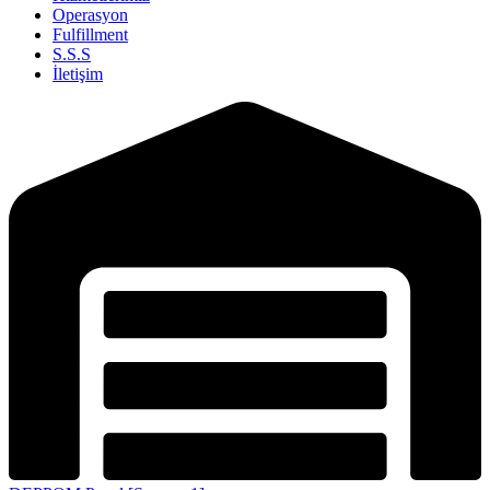
Operasyon
Fulfillment
S.S.S
İletişim