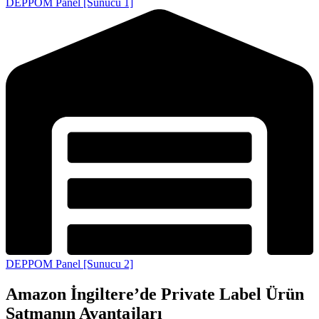
DEPPOM Panel [Sunucu 1]
DEPPOM Panel [Sunucu 2]
Amazon İngiltere’de Private Label Ürün
Satmanın Avantajları