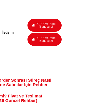
DEPPOM Panel
[Sunucu 1]
İletişim
DEPPOM Panel
[Sunucu 2]
der Sonrası Süreç Nasıl
’de Satıcılar İçin Rehber
mi? Fiyat ve Teslimat
026 Güncel Rehber)