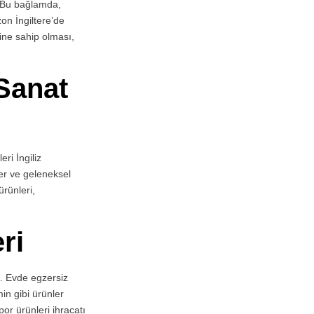
r. Bu bağlamda,
on İngiltere’de
sine sahip olması,
 Sanat
ri İngiliz
ler ve geleneksel
ürünleri,
ri
ri. Evde egzersiz
min gibi ürünler
por ürünleri ihracatı