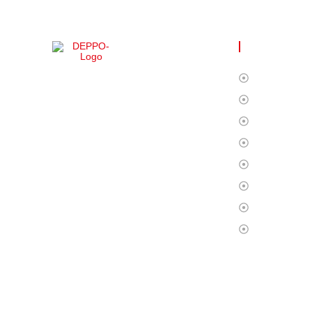
FAYDALI Lİ
Ana Sayfa
DEPPO ile uzaktan depo yönetimi
Biz Kimiz?
inanılmaz derecede kolay! Türkçe dil
Hizmetlerim
desteği sayesinde ürünleriniz üzerinde tam
kontrol sağlayarak rahatlıkla işlerinizi
Operasyon
yürütebilirsiniz. Bu deneyimi bizimle
Fulfillment
yaşayın!
S.S.S
Blog
İletişim