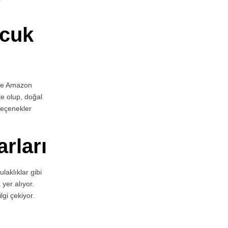
ocuk
 de Amazon
te olup, doğal
seçenekler
rları
laklıklar gibi
yer alıyor.
lgi çekiyor.