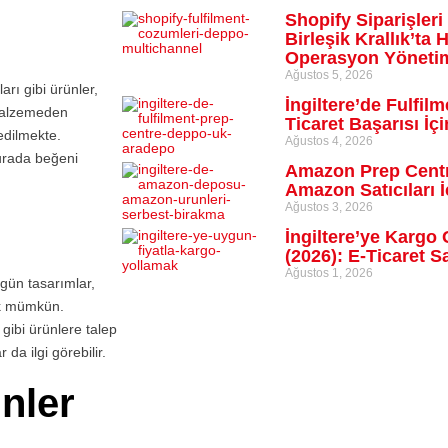
Shopify Siparişleri
ı
Birleşik Krallık’ta H
Operasyon Yöneti
Ağustos 5, 2026
rı gibi ürünler,
İngiltere’de Fulfilm
i malzemeden
Ticaret Başarısı İ
 edilmekte.
Ağustos 4, 2026
urada beğeni
Amazon Prep Centre
Amazon Satıcıları 
Ağustos 3, 2026
İngiltere’ye Karg
(2026): E-Ticaret S
Ağustos 1, 2026
gün tasarımlar,
ek mümkün.
 gibi ürünlere talep
 da ilgi görebilir.
nler