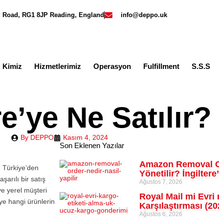
rd Road, RG1 8JP Reading, England
info@deppo.uk
z Kimiz
Hizmetlerimiz
Operasyon
Fulfillment
S.S.S
e’ye Ne Satılır?
By
DEPPO
Kasım 4, 2024
Son Eklenen Yazılar
Amazon Removal Or
, Türkiye’den
Yönetilir? İngiltere
şarılı bir satış
Ağustos 7, 2026
ve yerel müşteri
Royal Mail mi Evri 
ye hangi ürünlerin
Karşılaştırması (2
Ağustos 6, 2026