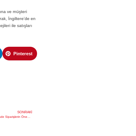
tına ve müşteri
ak, İngiltere’de en
leri ile satışları
Pinterest
SONRAKI
İngiltere Adresi ve Posta Kodu ile İade Siparişlerin Önemi: E-Ticaretinizde DEPPO’nun Rolü