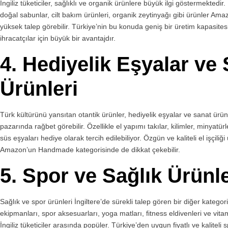
İngiliz tüketiciler, sağlıklı ve organik ürünlere büyük ilgi göstermektedi
doğal sabunlar, cilt bakım ürünleri, organik zeytinyağı gibi ürünler Amaz
yüksek talep görebilir. Türkiye’nin bu konuda geniş bir üretim kapasite
ihracatçılar için büyük bir avantajdır.
4.
Hediyelik Eşyalar ve
Ürünleri
Türk kültürünü yansıtan otantik ürünler, hediyelik eşyalar ve sanat ürünle
pazarında rağbet görebilir. Özellikle el yapımı takılar, kilimler, minyatür
süs eşyaları hediye olarak tercih edilebiliyor. Özgün ve kaliteli el işçiliği 
Amazon’un Handmade kategorisinde de dikkat çekebilir.
5.
Spor ve Sağlık Ürünle
Sağlık ve spor ürünleri İngiltere’de sürekli talep gören bir diğer katego
ekipmanları, spor aksesuarları, yoga matları, fitness eldivenleri ve vita
İngiliz tüketiciler arasında popüler. Türkiye’den uygun fiyatlı ve kaliteli s