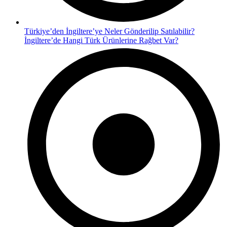
Türkiye’den İngiltere’ye Neler Gönderilip Satılabilir?
İngiltere’de Hangi Türk Ürünlerine Rağbet Var?