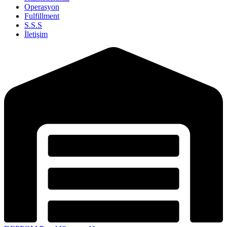
Operasyon
Fulfillment
S.S.S
İletişim