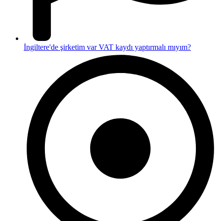
İngiltere'de şirketim var VAT kaydı yaptırmalı mıyım?