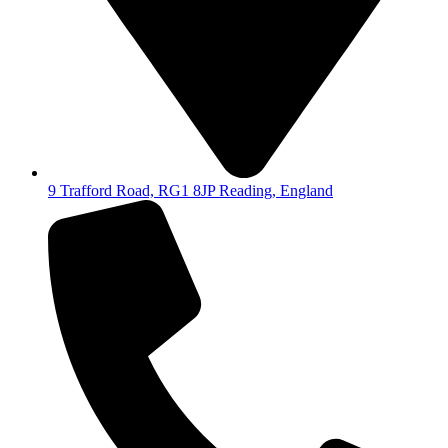
9 Trafford Road, RG1 8JP Reading, England