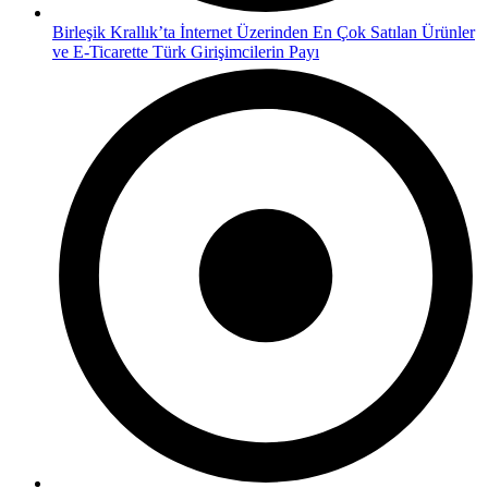
Birleşik Krallık’ta İnternet Üzerinden En Çok Satılan Ürünler
ve E-Ticarette Türk Girişimcilerin Payı