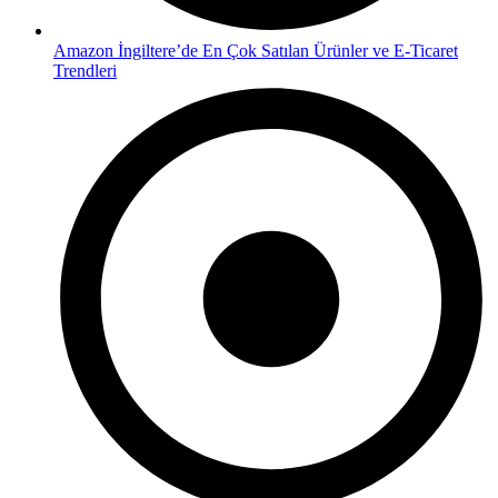
Amazon İngiltere’de En Çok Satılan Ürünler ve E-Ticaret
Trendleri