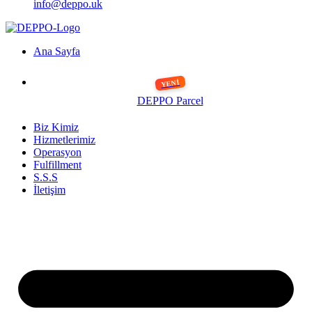
info@deppo.uk
Ana Sayfa
DEPPO Parcel
Biz Kimiz
Hizmetlerimiz
Operasyon
Fulfillment
S.S.S
İletişim