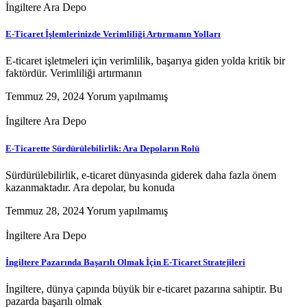
İngiltere Ara Depo
E-Ticaret İşlemlerinizde Verimliliği Artırmanın Yolları
E-ticaret işletmeleri için verimlilik, başarıya giden yolda kritik bir
faktördür. Verimliliği artırmanın
Temmuz 29, 2024
Yorum yapılmamış
İngiltere Ara Depo
E-Ticarette Sürdürülebilirlik: Ara Depoların Rolü
Sürdürülebilirlik, e-ticaret dünyasında giderek daha fazla önem
kazanmaktadır. Ara depolar, bu konuda
Temmuz 28, 2024
Yorum yapılmamış
İngiltere Ara Depo
İngiltere Pazarında Başarılı Olmak İçin E-Ticaret Stratejileri
İngiltere, dünya çapında büyük bir e-ticaret pazarına sahiptir. Bu
pazarda başarılı olmak