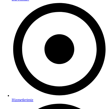
Hizmetlerimiz