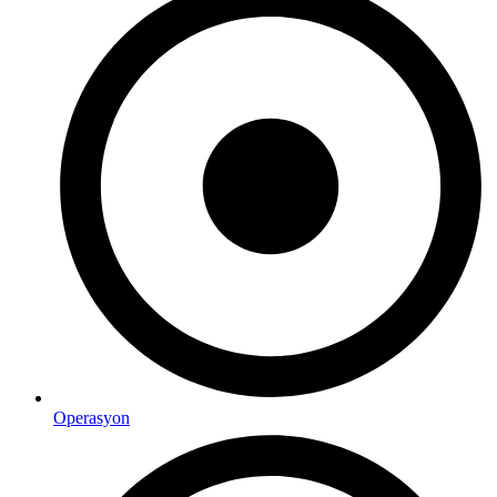
Operasyon