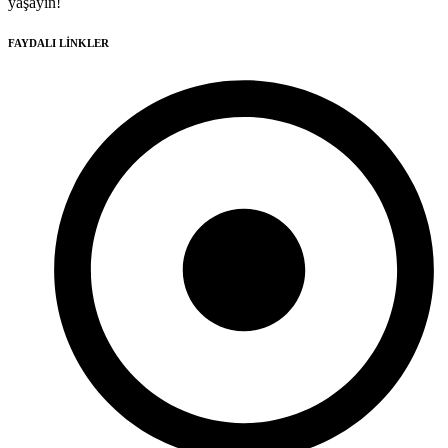
yaşayın!
FAYDALI LİNKLER