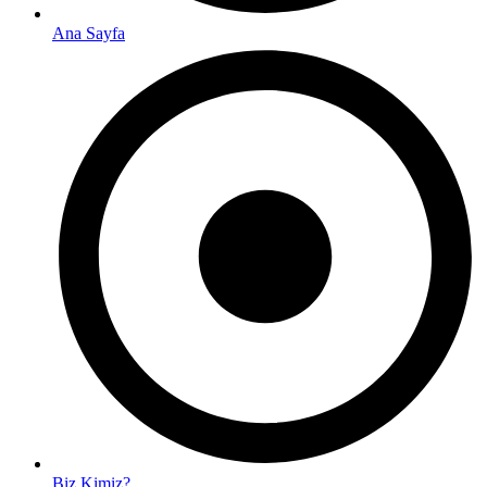
Ana Sayfa
Biz Kimiz?