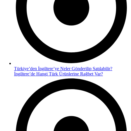
Türkiye’den İngiltere’ye Neler Gönderilip Satılabilir?
İngiltere’de Hangi Türk Ürünlerine Rağbet Var?