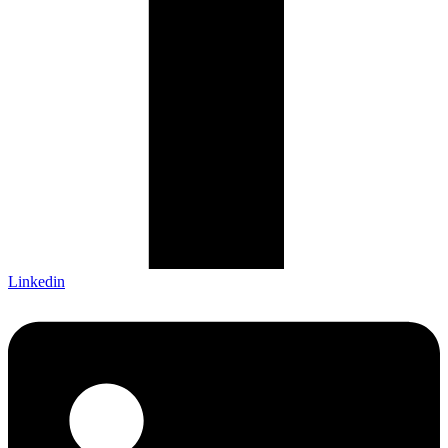
Linkedin