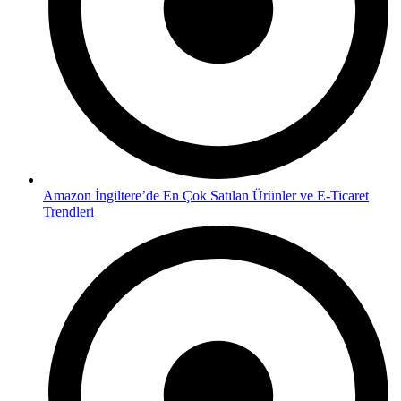
Amazon İngiltere’de En Çok Satılan Ürünler ve E-Ticaret
Trendleri