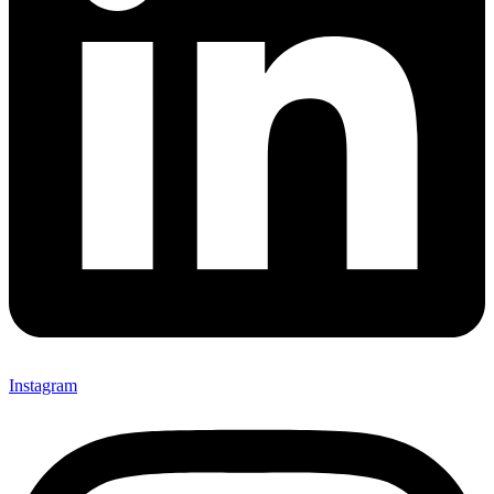
Instagram