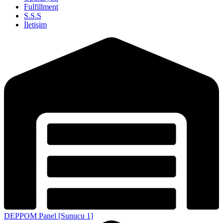
Fulfillment
S.S.S
İletişim
DEPPOM Panel [Sunucu 1]