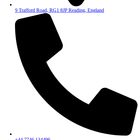
9 Trafford Road, RG1 8JP Reading, England
+44 7746 134496