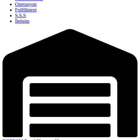
Operasyon
Fulfillment
S.S.S
İletişim