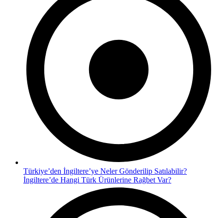
Türkiye’den İngiltere’ye Neler Gönderilip Satılabilir?
İngiltere’de Hangi Türk Ürünlerine Rağbet Var?