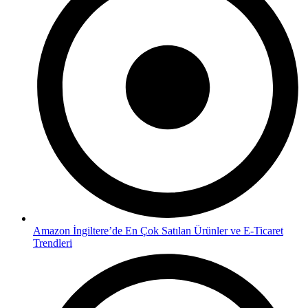
Amazon İngiltere’de En Çok Satılan Ürünler ve E-Ticaret
Trendleri