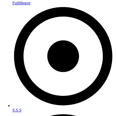
Fulfillment
S.S.S