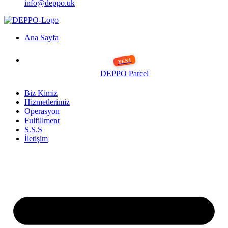
info@deppo.uk
Ana Sayfa
DEPPO Parcel
Biz Kimiz
Hizmetlerimiz
Operasyon
Fulfillment
S.S.S
İletişim