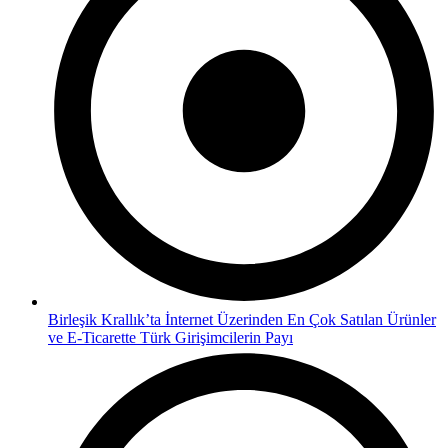
Birleşik Krallık’ta İnternet Üzerinden En Çok Satılan Ürünler
ve E-Ticarette Türk Girişimcilerin Payı