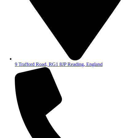
9 Trafford Road, RG1 8JP Reading, England