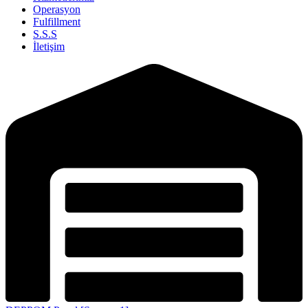
Operasyon
Fulfillment
S.S.S
İletişim