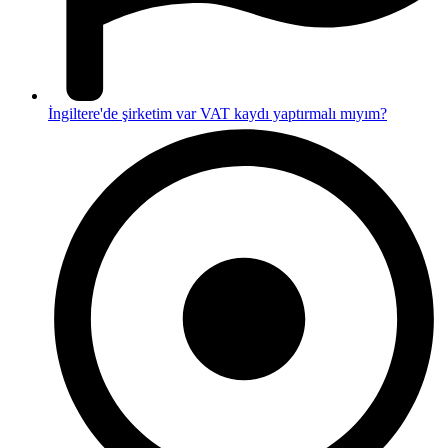
İngiltere'de şirketim var VAT kaydı yaptırmalı mıyım?