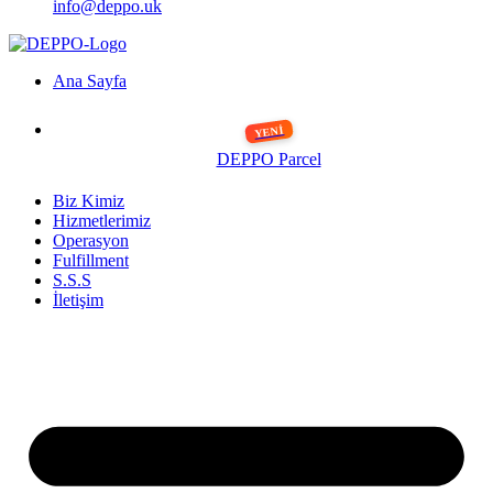
info@deppo.uk
Ana Sayfa
DEPPO Parcel
Biz Kimiz
Hizmetlerimiz
Operasyon
Fulfillment
S.S.S
İletişim