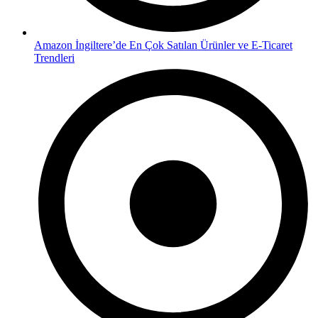
Amazon İngiltere’de En Çok Satılan Ürünler ve E-Ticaret
Trendleri