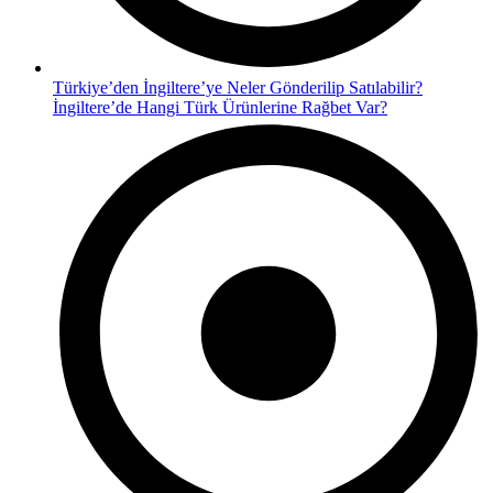
Türkiye’den İngiltere’ye Neler Gönderilip Satılabilir?
İngiltere’de Hangi Türk Ürünlerine Rağbet Var?