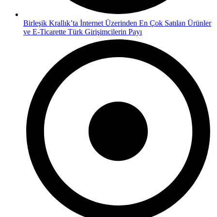
Birleşik Krallık’ta İnternet Üzerinden En Çok Satılan Ürünler
ve E-Ticarette Türk Girişimcilerin Payı