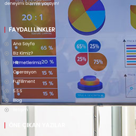
deneyimi bizimle yaşayın!
FAYDALI LİNKLER
Ana Sayfa
Biz Kimiz?
Hizmetlerimiz
Operasyon
Fulfillment
S.S.S
Blog
İletişim
ÖNE ÇIKAN YAZILAR