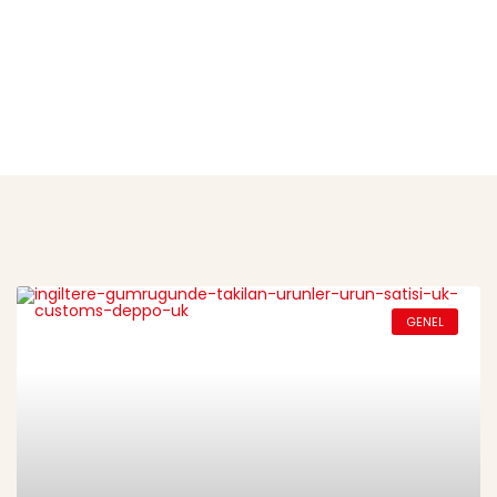
Birleşik Krallık gümrük vergileri
GENEL