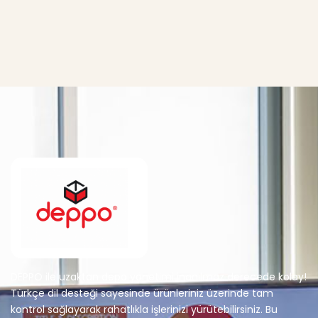
DEPPO ile uzaktan depo yönetimi inanılmaz derecede kolay!
Türkçe dil desteği sayesinde ürünleriniz üzerinde tam
kontrol sağlayarak rahatlıkla işlerinizi yürütebilirsiniz. Bu