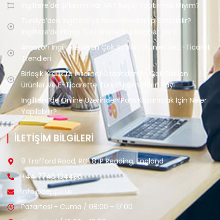
İngiltere'de Şirketim Var VAT Kaydı Yaptırmalı Mıyım?
Türkiye’den İngiltere’ye Neler Gönderilip Satılabilir?
İngiltere’de Hangi Türk Ürünlerine Rağbet Var?
Amazon İngiltere’de En Çok Satılan Ürünler Ve E-Ticaret
Trendleri
Birleşik Krallık’ta İnternet Üzerinden En Çok Satılan
Ürünler Ve E-Ticarette Türk Girişimcilerin Payı
İngiltere’de Online Üzerinden Para Kazanmak İçin Neler
Yapılabilir?
İLETİŞİM BİLGİLERİ
9 Trafford Road, RG1 8JP Reading, England
+44 7746 134496
info@deppo.uk
Pazartesi - Cuma / 08:00 - 17:00