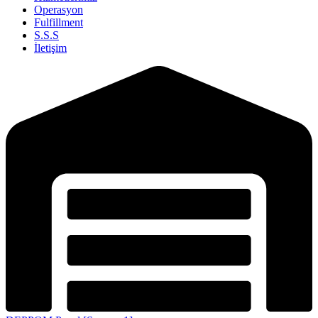
Operasyon
Fulfillment
S.S.S
İletişim