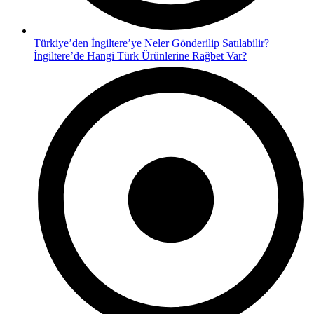
Türkiye’den İngiltere’ye Neler Gönderilip Satılabilir?
İngiltere’de Hangi Türk Ürünlerine Rağbet Var?