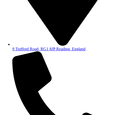
9 Trafford Road, RG1 8JP Reading, England