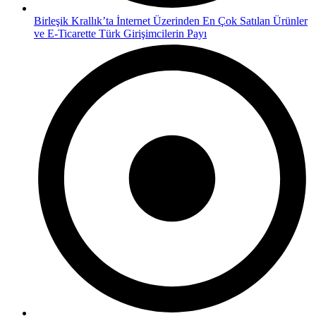
Birleşik Krallık’ta İnternet Üzerinden En Çok Satılan Ürünler
ve E-Ticarette Türk Girişimcilerin Payı