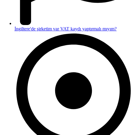
İngiltere'de şirketim var VAT kaydı yaptırmalı mıyım?