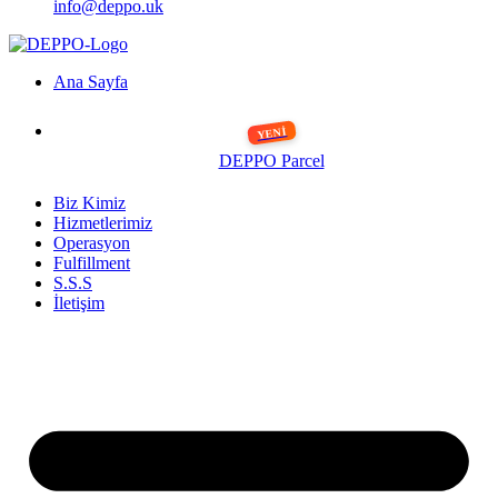
info@deppo.uk
Ana Sayfa
DEPPO Parcel
Biz Kimiz
Hizmetlerimiz
Operasyon
Fulfillment
S.S.S
İletişim