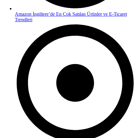
Amazon İngiltere’de En Çok Satılan Ürünler ve E-Ticaret
Trendleri