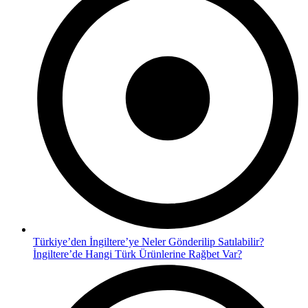
Türkiye’den İngiltere’ye Neler Gönderilip Satılabilir?
İngiltere’de Hangi Türk Ürünlerine Rağbet Var?