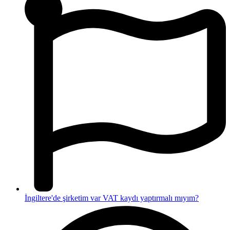
İngiltere'de şirketim var VAT kaydı yaptırmalı mıyım?