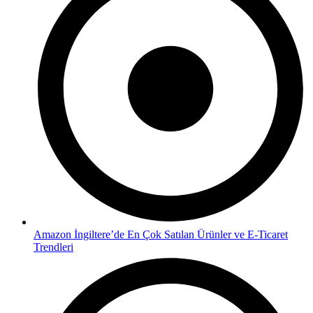
Amazon İngiltere’de En Çok Satılan Ürünler ve E-Ticaret
Trendleri