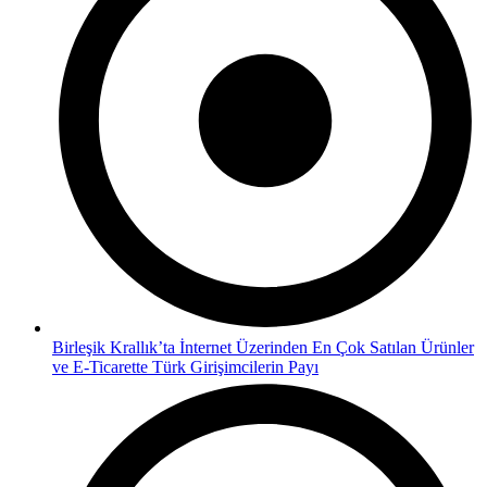
Birleşik Krallık’ta İnternet Üzerinden En Çok Satılan Ürünler
ve E-Ticarette Türk Girişimcilerin Payı