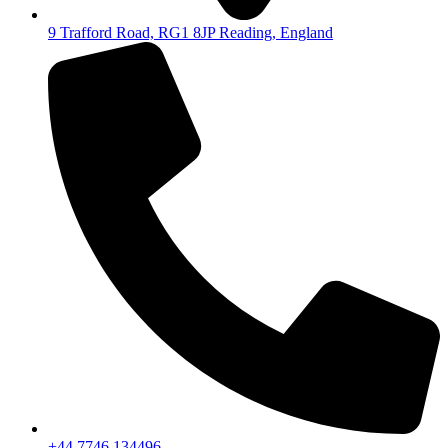
9 Trafford Road, RG1 8JP Reading, England
+44 7746 134496