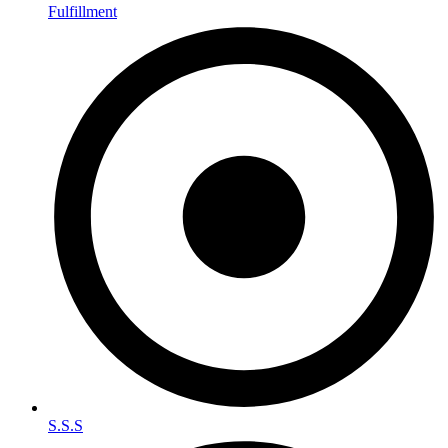
Fulfillment
S.S.S