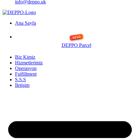
info@deppo.uk
Ana Sayfa
DEPPO Parcel
Biz Kimiz
Hizmetlerimiz
Operasyon
Fulfillment
S.S.S
İletişim