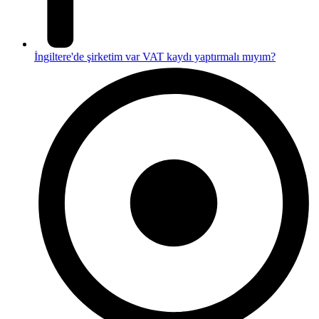
İngiltere'de şirketim var VAT kaydı yaptırmalı mıyım?