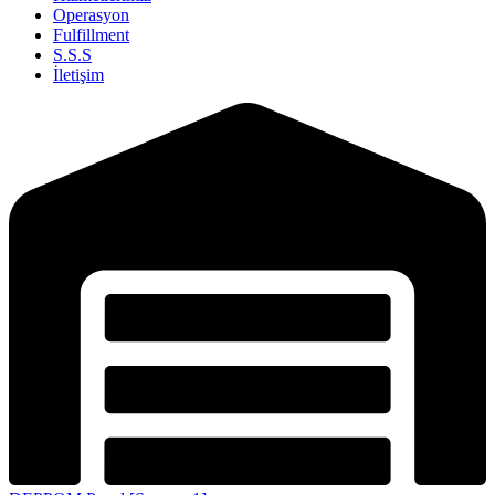
Operasyon
Fulfillment
S.S.S
İletişim