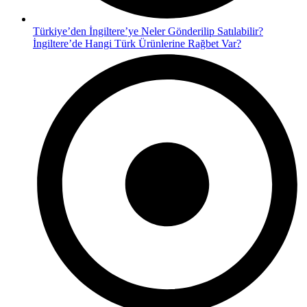
Türkiye’den İngiltere’ye Neler Gönderilip Satılabilir?
İngiltere’de Hangi Türk Ürünlerine Rağbet Var?