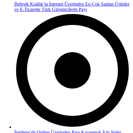
Birleşik Krallık’ta İnternet Üzerinden En Çok Satılan Ürünler
ve E-Ticarette Türk Girişimcilerin Payı
İngiltere’de Online Üzerinden Para Kazanmak İçin Neler