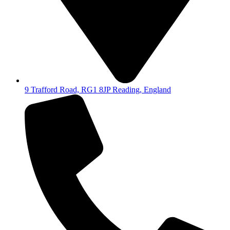
9 Trafford Road, RG1 8JP Reading, England