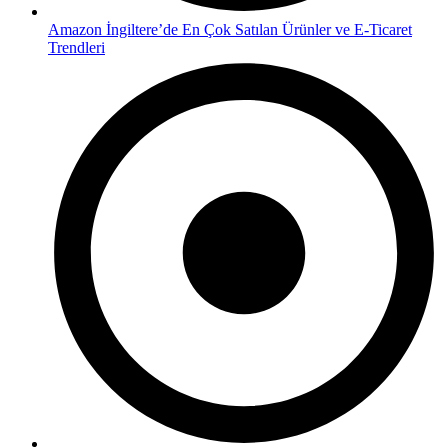
Amazon İngiltere’de En Çok Satılan Ürünler ve E-Ticaret
Trendleri