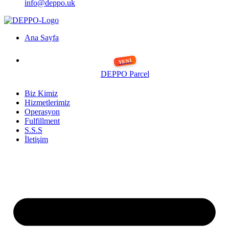
info@deppo.uk
Ana Sayfa
DEPPO Parcel
Biz Kimiz
Hizmetlerimiz
Operasyon
Fulfillment
S.S.S
İletişim