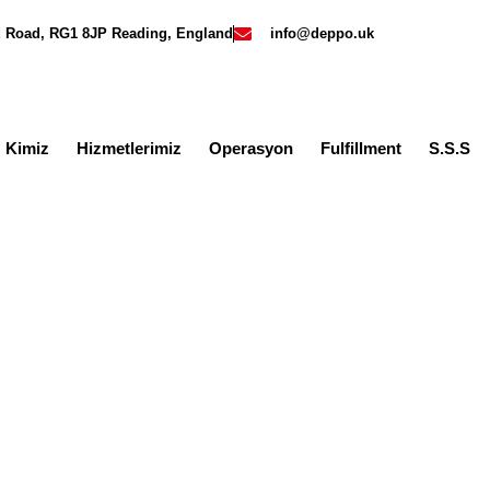
rd Road, RG1 8JP Reading, England
info@deppo.uk
z Kimiz
Hizmetlerimiz
Operasyon
Fulfillment
S.S.S
ri kargo İngiltere