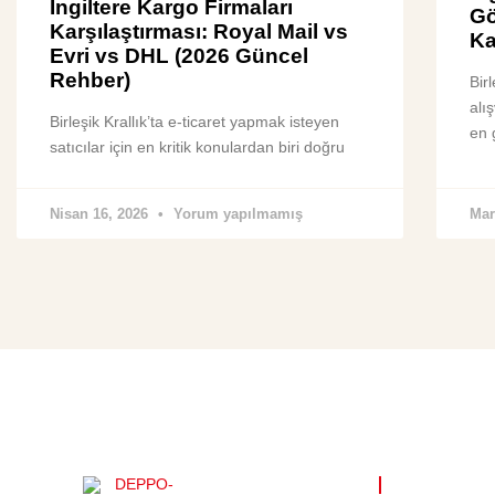
İngiltere Kargo Firmaları
Gö
Karşılaştırması: Royal Mail vs
Ka
Evri vs DHL (2026 Güncel
Rehber)
Birl
alı
Birleşik Krallık’ta e-ticaret yapmak isteyen
en 
satıcılar için en kritik konulardan biri doğru
Nisan 16, 2026
Yorum yapılmamış
Mar
FAYDALI Lİ