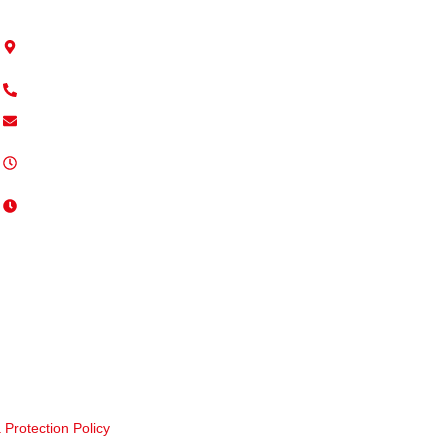
9 Trafford Road, RG1 8JP
Reading, England
+44 7746 134496
info@deppo.uk
Pazartesi - Cuma / 08:00 -
17:00
Cumartesi / 10:00 - 16:00
a Protection Policy
– Tüm Hakları Saklıdır.