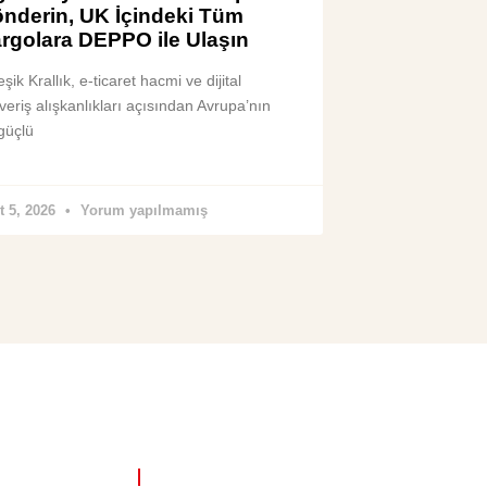
nderin, UK İçindeki Tüm
rgolara DEPPO ile Ulaşın
eşik Krallık, e-ticaret hacmi ve dijital
şveriş alışkanlıkları açısından Avrupa’nın
güçlü
t 5, 2026
Yorum yapılmamış
NKLER
ÖNE ÇIKAN YAZILAR