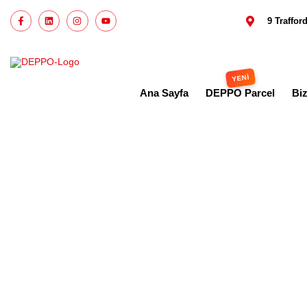
9 Traffo
Ana Sayfa
DEPPO Parcel
Bi
Ev