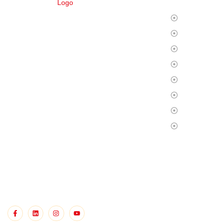
Ana Sayfa
DEPPO ile uzaktan depo yönetimi
Biz Kimiz?
inanılmaz derecede kolay! Türkçe dil
Hizmetlerim
desteği sayesinde ürünleriniz üzerinde tam
kontrol sağlayarak rahatlıkla işlerinizi
Operasyon
yürütebilirsiniz. Bu deneyimi bizimle
Fulfillment
yaşayın!
S.S.S
Blog
İletişim