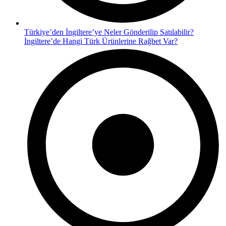
Türkiye’den İngiltere’ye Neler Gönderilip Satılabilir?
İngiltere’de Hangi Türk Ürünlerine Rağbet Var?