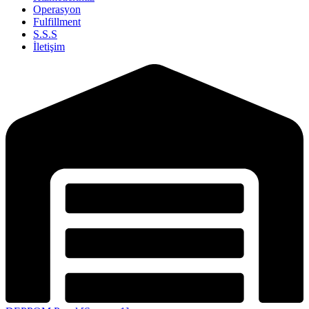
Operasyon
Fulfillment
S.S.S
İletişim