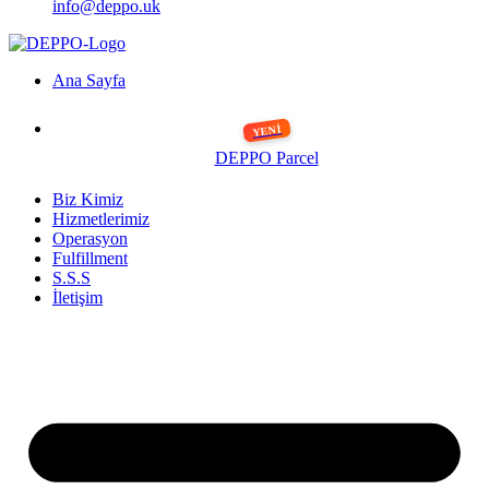
info@deppo.uk
Ana Sayfa
DEPPO Parcel
Biz Kimiz
Hizmetlerimiz
Operasyon
Fulfillment
S.S.S
İletişim