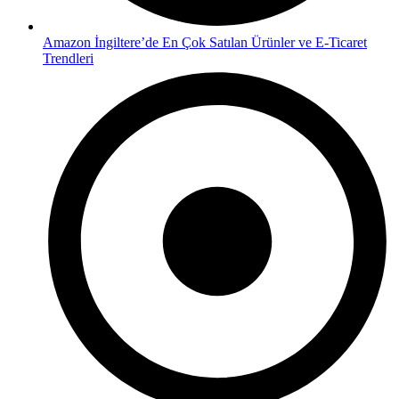
Amazon İngiltere’de En Çok Satılan Ürünler ve E-Ticaret
Trendleri