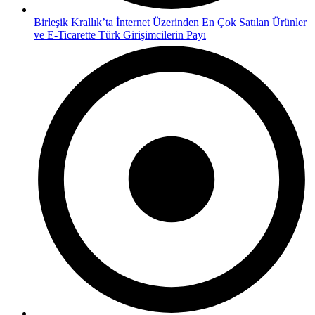
Birleşik Krallık’ta İnternet Üzerinden En Çok Satılan Ürünler
ve E-Ticarette Türk Girişimcilerin Payı