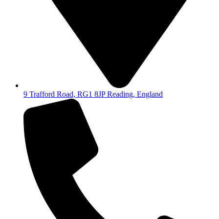
9 Trafford Road, RG1 8JP Reading, England