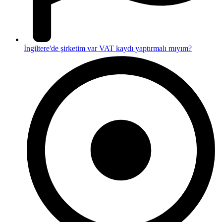
İngiltere'de şirketim var VAT kaydı yaptırmalı mıyım?