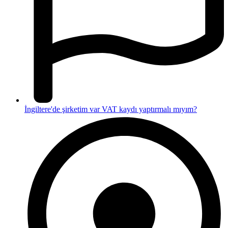
İngiltere'de şirketim var VAT kaydı yaptırmalı mıyım?