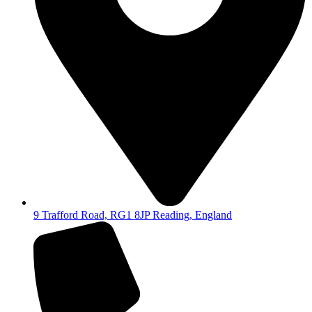
9 Trafford Road, RG1 8JP Reading, England