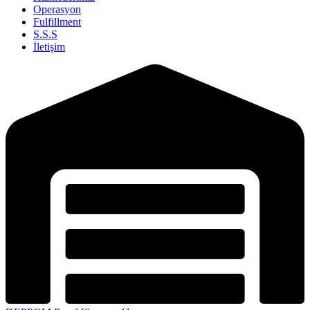
Operasyon
Fulfillment
S.S.S
İletişim