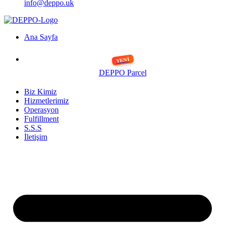
info@deppo.uk
Ana Sayfa
DEPPO Parcel
Biz Kimiz
Hizmetlerimiz
Operasyon
Fulfillment
S.S.S
İletişim