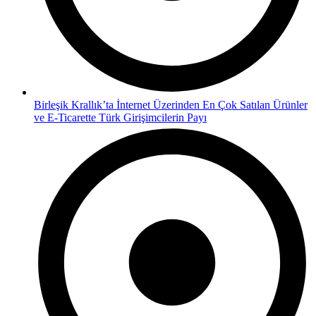
Birleşik Krallık’ta İnternet Üzerinden En Çok Satılan Ürünler
ve E-Ticarette Türk Girişimcilerin Payı