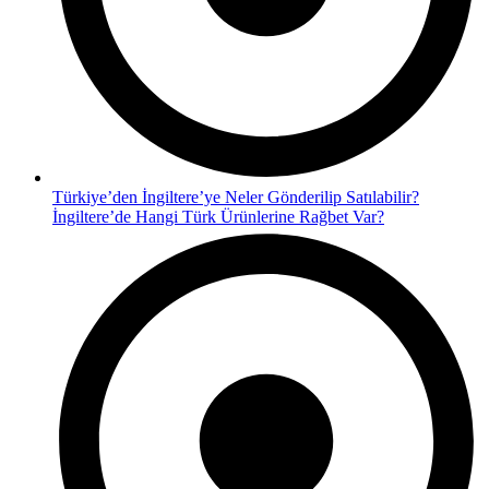
Türkiye’den İngiltere’ye Neler Gönderilip Satılabilir?
İngiltere’de Hangi Türk Ürünlerine Rağbet Var?