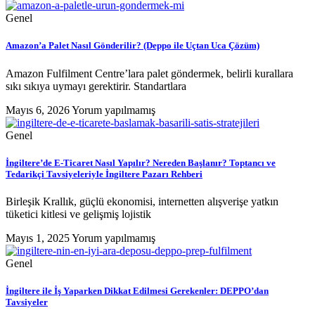
Genel
Amazon’a Palet Nasıl Gönderilir? (Deppo ile Uçtan Uca Çözüm)
Amazon Fulfilment Centre’lara palet göndermek, belirli kurallara
sıkı sıkıya uymayı gerektirir. Standartlara
Mayıs 6, 2026
Yorum yapılmamış
Genel
İngiltere’de E-Ticaret Nasıl Yapılır? Nereden Başlanır? Toptancı ve
Tedarikçi Tavsiyeleriyle İngiltere Pazarı Rehberi
Birleşik Krallık, güçlü ekonomisi, internetten alışverişe yatkın
tüketici kitlesi ve gelişmiş lojistik
Mayıs 1, 2025
Yorum yapılmamış
Genel
İngiltere ile İş Yaparken Dikkat Edilmesi Gerekenler: DEPPO’dan
Tavsiyeler