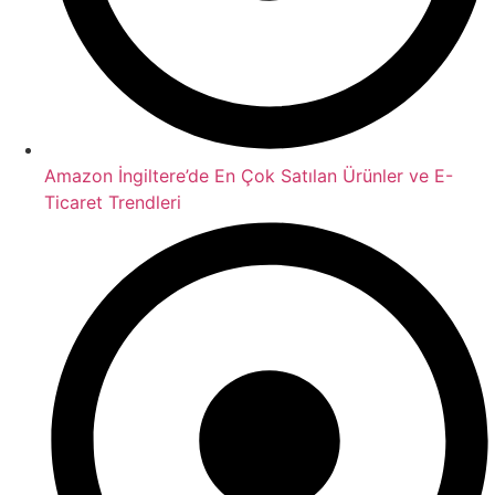
Amazon İngiltere’de En Çok Satılan Ürünler ve E-
Ticaret Trendleri