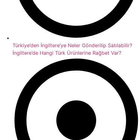
Türkiye’den İngiltere’ye Neler Gönderilip Satılabilir?
İngiltere’de Hangi Türk Ürünlerine Rağbet Var?