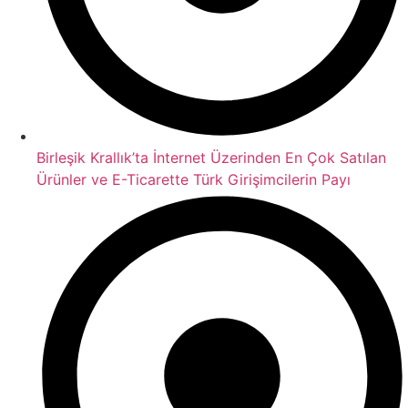
Birleşik Krallık’ta İnternet Üzerinden En Çok Satılan
Ürünler ve E-Ticarette Türk Girişimcilerin Payı