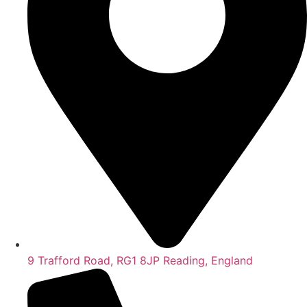
9 Trafford Road, RG1 8JP Reading, England