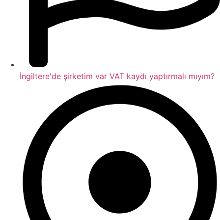
İngiltere'de şirketim var VAT kaydı yaptırmalı mıyım?