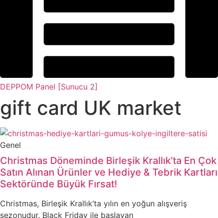
DEPPOM Panel [Sunucu 2]
gift card UK market
Genel
Christmas Döneminde Birleşik Krallık’ta En Çok
Satın Alınan Ürünler ve Hediye & Tebrik Kartları
Sektöründe Büyük Fırsat!
Christmas, Birleşik Krallık’ta yılın en yoğun alışveriş
sezonudur. Black Friday ile başlayan