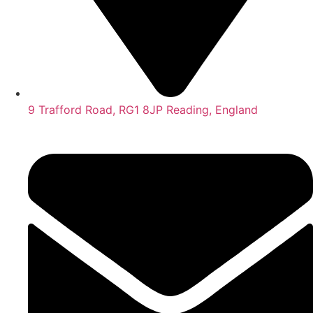
9 Trafford Road, RG1 8JP Reading, England