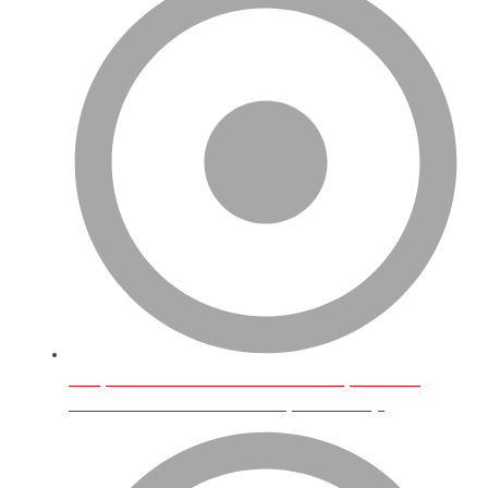
Birleşik Krallık’ta İnternet Üzerinden En Çok Satılan
Ürünler Ve E-Ticarette Türk Girişimcilerin Payı