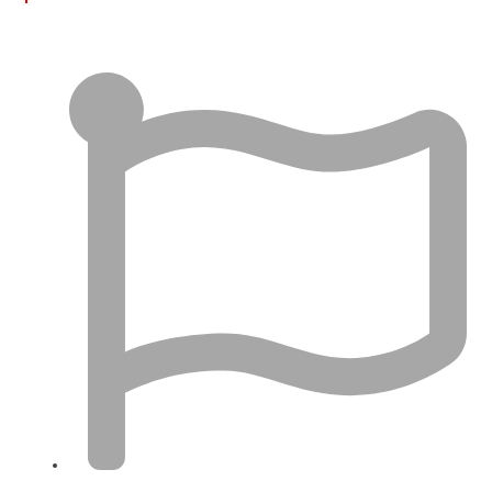
İngiltere'de Şirketim Var VAT Kaydı Yaptırmalı Mıyım?