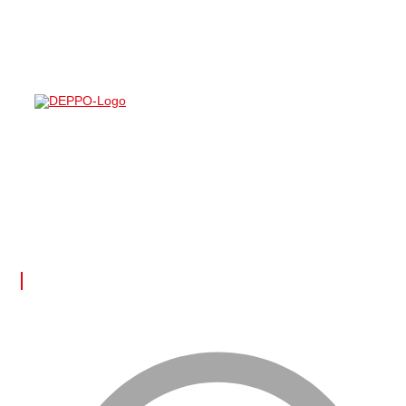
DEPPO ile uzaktan depo yönetimi inanılmaz derecede kolay!
Türkçe dil desteği sayesinde ürünleriniz üzerinde tam kontrol
sağlayarak rahatlıkla işlerinizi yürütebilirsiniz. Bu deneyimi
bizimle yaşayın!
FAYDALI LİNKLER