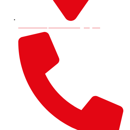
9 Trafford Road, RG1 8JP Reading, England