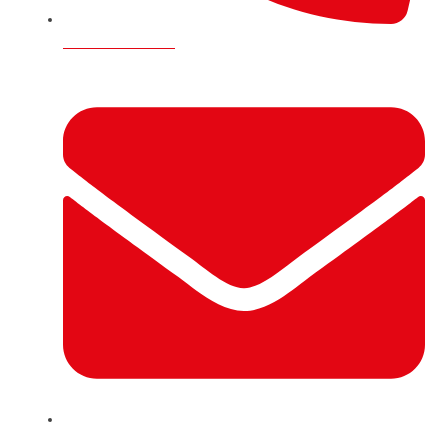
+44 7746 134496
info@deppo.uk