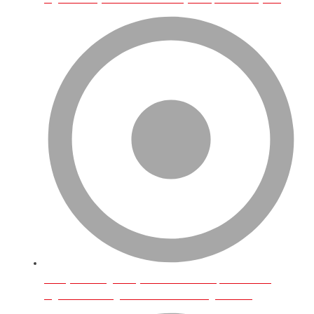
Türkiye’den İngiltere’ye Neler Gönderilip Satılabilir?
İngiltere’de Hangi Türk Ürünlerine Rağbet Var?