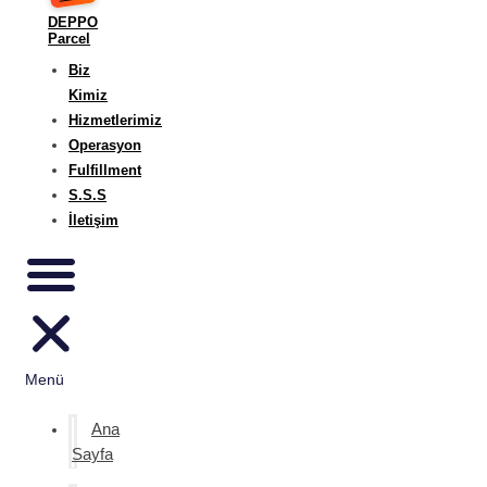
DEPPO
Parcel
Biz
Kimiz
Hizmetlerimiz
Operasyon
Fulfillment
S.S.S
İletişim
Menü
Ana
Sayfa