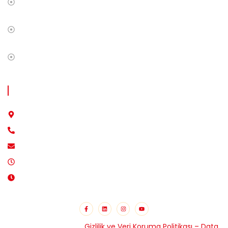
Trendleri
Birleşik Krallık’ta İnternet Üzerinden En Çok Satılan
Ürünler Ve E-Ticarette Türk Girişimcilerin Payı
İngiltere’de Online Üzerinden Para Kazanmak İçin Neler
Yapılabilir?
İLETİŞİM BİLGİLERİ
9 Trafford Road, RG1 8JP Reading, England
+44 7746 134496
info@deppo.uk
Pazartesi - Cuma / 08:00 - 17:00
Cumartesi / 10:00 - 16:00
Copyrights © 2026 –
Gizlilik ve Veri Koruma Politikası – Data