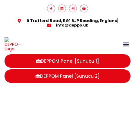
9 Trafford Road, RG1 8JP Reading, England
info@deppo.uk
DEPPOM Panel [Sunucu 1]
DEPPOM Panel [Sunucu 2]
HMRC lisanslı depo