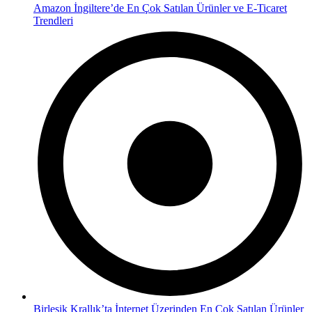
Amazon İngiltere’de En Çok Satılan Ürünler ve E-Ticaret
Trendleri
Birleşik Krallık’ta İnternet Üzerinden En Çok Satılan Ürünler