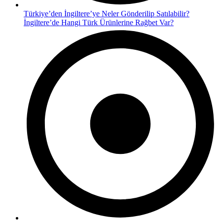
Türkiye’den İngiltere’ye Neler Gönderilip Satılabilir?
İngiltere’de Hangi Türk Ürünlerine Rağbet Var?