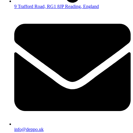
9 Trafford Road, RG1 8JP Reading, England
info@deppo.uk