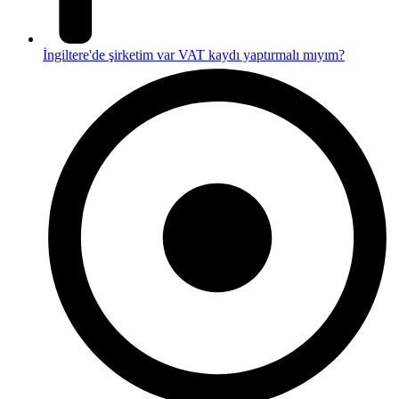
İngiltere'de şirketim var VAT kaydı yaptırmalı mıyım?