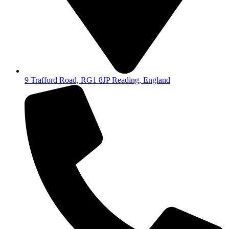
9 Trafford Road, RG1 8JP Reading, England