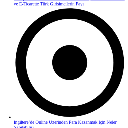
ve E-Ticarette Türk Girişimcilerin Payı
İngiltere’de Online Üzerinden Para Kazanmak İçin Neler
Yapılabilir?