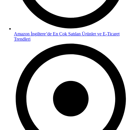
Amazon İngiltere’de En Çok Satılan Ürünler ve E-Ticaret
Trendleri