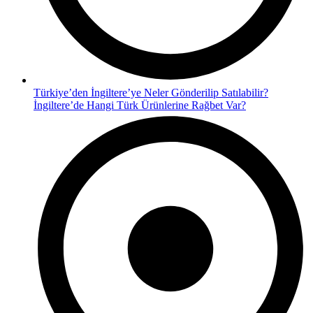
Türkiye’den İngiltere’ye Neler Gönderilip Satılabilir?
İngiltere’de Hangi Türk Ürünlerine Rağbet Var?