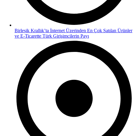
Birleşik Krallık’ta İnternet Üzerinden En Çok Satılan Ürünler
ve E-Ticarette Türk Girişimcilerin Payı