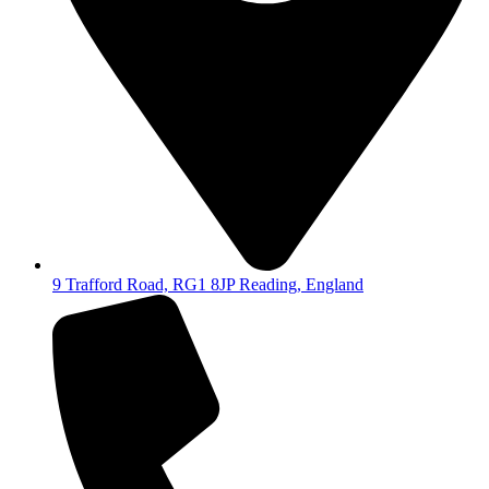
9 Trafford Road, RG1 8JP Reading, England