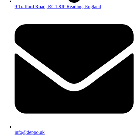
9 Trafford Road, RG1 8JP Reading, England
info@deppo.uk