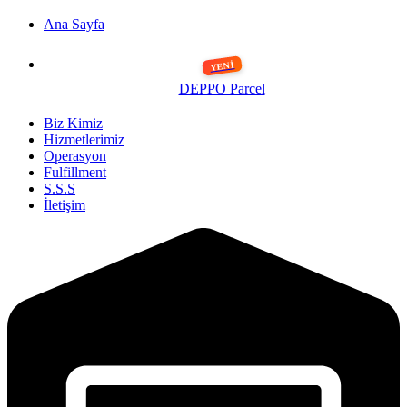
Ana Sayfa
DEPPO Parcel
Biz Kimiz
Hizmetlerimiz
Operasyon
Fulfillment
S.S.S
İletişim