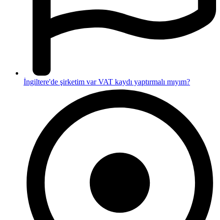
İngiltere'de şirketim var VAT kaydı yaptırmalı mıyım?