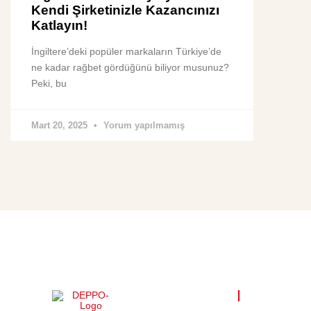
Kendi Şirketinizle Kazancınızı
Katlayın!
İngiltere’deki popüler markaların Türkiye’de
ne kadar rağbet gördüğünü biliyor musunuz?
Peki, bu
Mart 20, 2025
Yorum yapılmamış
FAYDALI Lİ