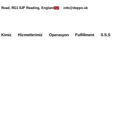
rd Road, RG1 8JP Reading, England
info@deppo.uk
z Kimiz
Hizmetlerimiz
Operasyon
Fulfillment
S.S.S
iz markaları ithalatı