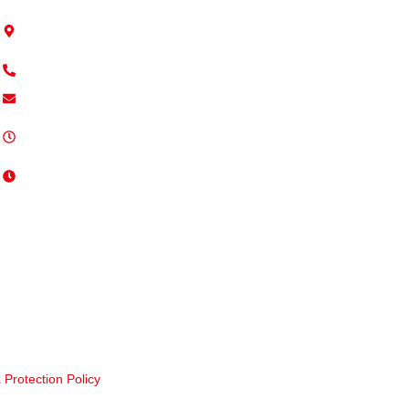
9 Trafford Road, RG1 8JP
Reading, England
+44 7746 134496
info@deppo.uk
Pazartesi - Cuma / 08:00 -
17:00
Cumartesi / 10:00 - 16:00
a Protection Policy
– Tüm Hakları Saklıdır.