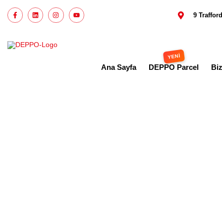
9 Traffo
Ana Sayfa
DEPPO Parcel
Bi
İngil