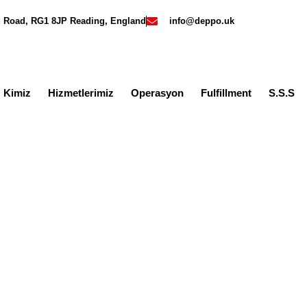
rd Road, RG1 8JP Reading, England
info@deppo.uk
z Kimiz
Hizmetlerimiz
Operasyon
Fulfillment
S.S.S
tere amazon deposu