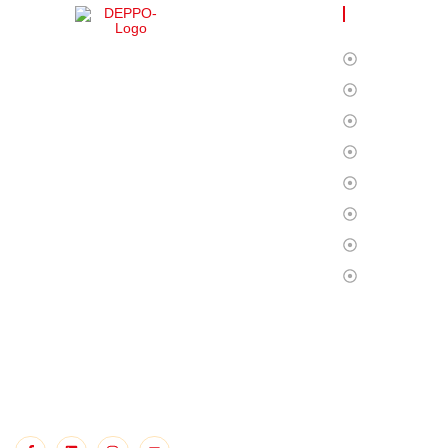
FAYDALI Lİ
Ana Sayfa
DEPPO ile uzaktan depo yönetimi
Biz Kimiz?
inanılmaz derecede kolay! Türkçe dil
Hizmetlerim
desteği sayesinde ürünleriniz üzerinde tam
kontrol sağlayarak rahatlıkla işlerinizi
Operasyon
yürütebilirsiniz. Bu deneyimi bizimle
Fulfillment
yaşayın!
S.S.S
Blog
İletişim