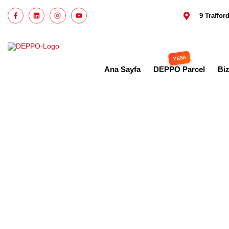
9 Traffo
Ana Sayfa
DEPPO Parcel
Bi
ingil