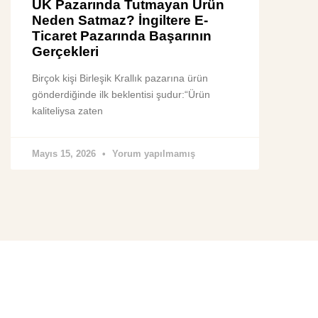
UK Pazarında Tutmayan Ürün
Neden Satmaz? İngiltere E-
Ticaret Pazarında Başarının
Gerçekleri
Birçok kişi Birleşik Krallık pazarına ürün
gönderdiğinde ilk beklentisi şudur:“Ürün
kaliteliysa zaten
Mayıs 15, 2026
Yorum yapılmamış