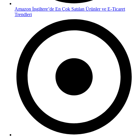
Amazon İngiltere’de En Çok Satılan Ürünler ve E-Ticaret
Trendleri