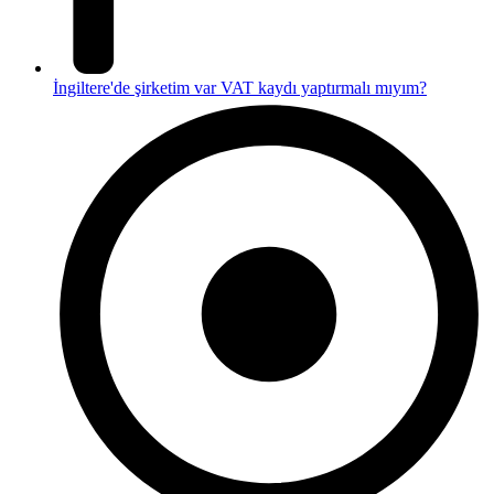
İngiltere'de şirketim var VAT kaydı yaptırmalı mıyım?