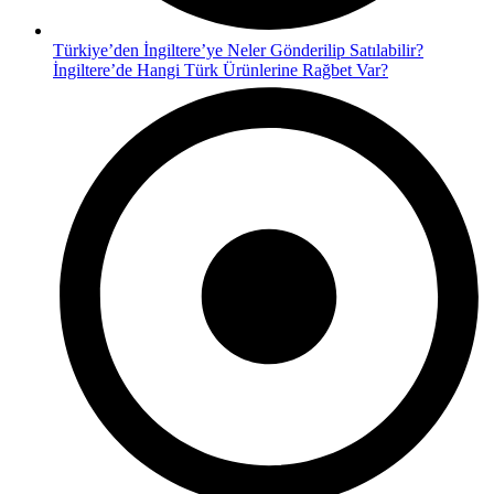
Türkiye’den İngiltere’ye Neler Gönderilip Satılabilir?
İngiltere’de Hangi Türk Ürünlerine Rağbet Var?