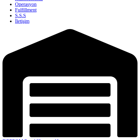
Operasyon
Fulfillment
S.S.S
İletişim