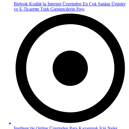
Birleşik Krallık’ta İnternet Üzerinden En Çok Satılan Ürünler
ve E-Ticarette Türk Girişimcilerin Payı
İngiltere’de Online Üzerinden Para Kazanmak İçin Neler