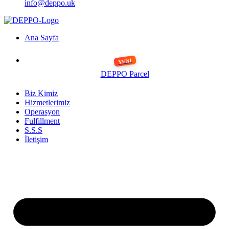
info@deppo.uk
Ana Sayfa
DEPPO Parcel
Biz Kimiz
Hizmetlerimiz
Operasyon
Fulfillment
S.S.S
İletişim