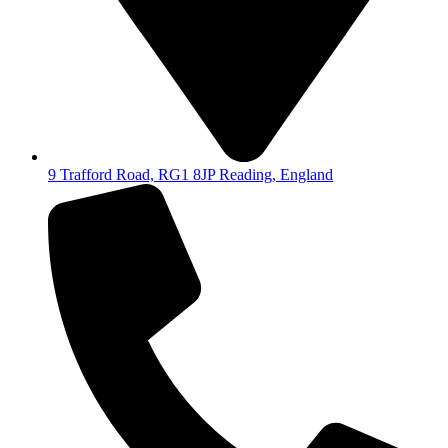
9 Trafford Road, RG1 8JP Reading, England