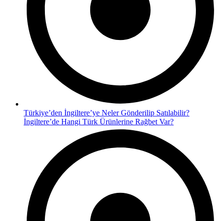
Türkiye’den İngiltere’ye Neler Gönderilip Satılabilir?
İngiltere’de Hangi Türk Ürünlerine Rağbet Var?