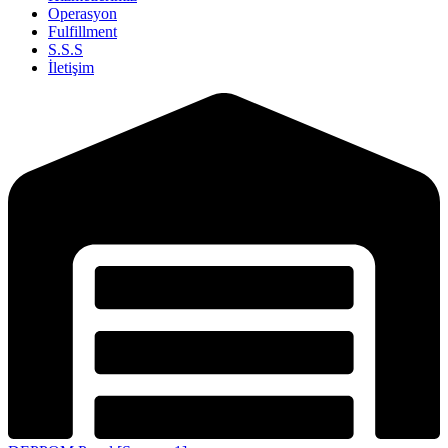
Operasyon
Fulfillment
S.S.S
İletişim