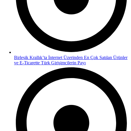
Birleşik Krallık’ta İnternet Üzerinden En Çok Satılan Ürünler
ve E-Ticarette Türk Girişimcilerin Payı