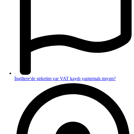
İngiltere'de şirketim var VAT kaydı yaptırmalı mıyım?