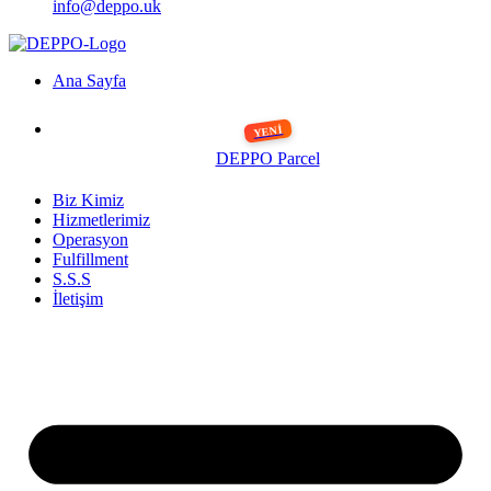
info@deppo.uk
Ana Sayfa
DEPPO Parcel
Biz Kimiz
Hizmetlerimiz
Operasyon
Fulfillment
S.S.S
İletişim