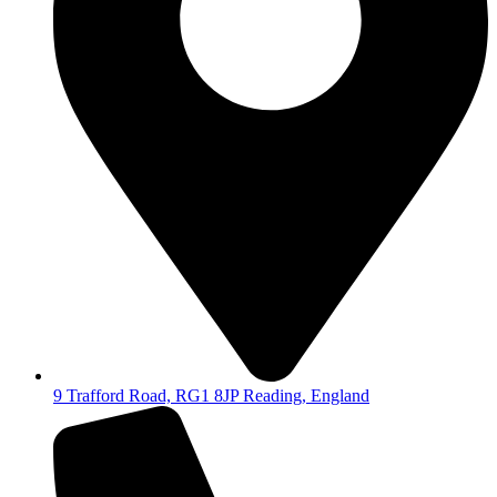
9 Trafford Road, RG1 8JP Reading, England