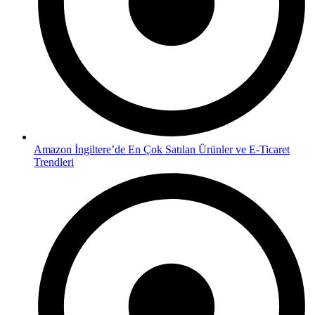
Amazon İngiltere’de En Çok Satılan Ürünler ve E-Ticaret
Trendleri