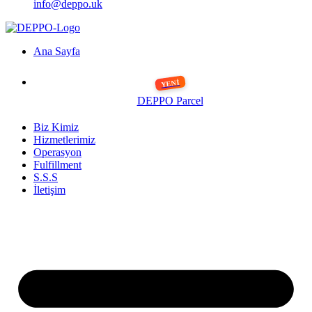
info@deppo.uk
Ana Sayfa
DEPPO Parcel
Biz Kimiz
Hizmetlerimiz
Operasyon
Fulfillment
S.S.S
İletişim