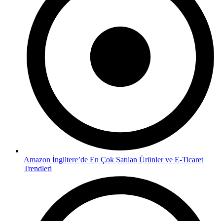
Amazon İngiltere’de En Çok Satılan Ürünler ve E-Ticaret
Trendleri