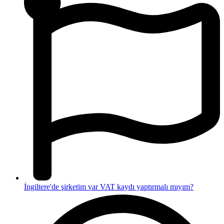
İngiltere'de şirketim var VAT kaydı yaptırmalı mıyım?