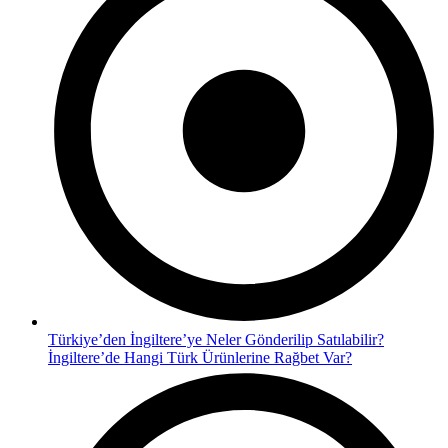
Türkiye’den İngiltere’ye Neler Gönderilip Satılabilir?
İngiltere’de Hangi Türk Ürünlerine Rağbet Var?