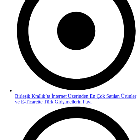
Birleşik Krallık’ta İnternet Üzerinden En Çok Satılan Ürünler
ve E-Ticarette Türk Girişimcilerin Payı