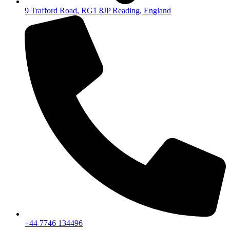
9 Trafford Road, RG1 8JP Reading, England
+44 7746 134496