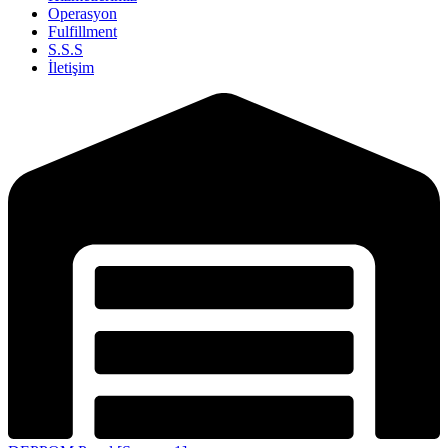
Operasyon
Fulfillment
S.S.S
İletişim