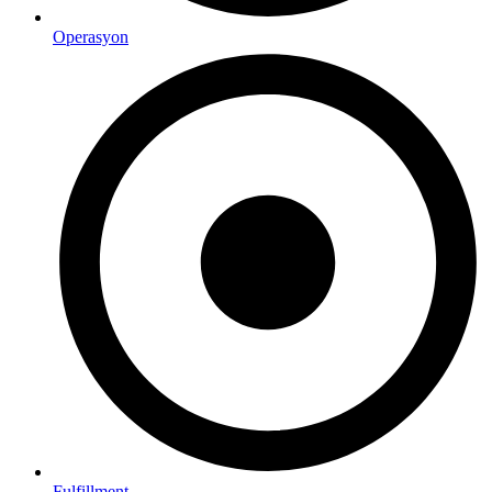
Operasyon
Fulfillment