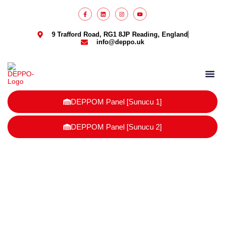
9 Trafford Road, RG1 8JP Reading, England
info@deppo.uk
DEPPO Parcel
DEPPOM Panel [Sunucu 1]
DEPPOM Panel [Sunucu 2]
İngiltere e-ticaret büyüme