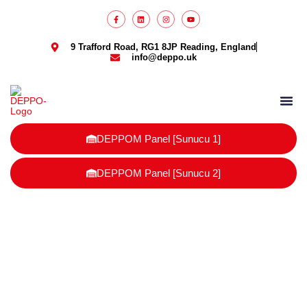
9 Trafford Road, RG1 8JP Reading, England
info@deppo.uk
DEPPO Parcel
DEPPOM Panel [Sunucu 1]
DEPPOM Panel [Sunucu 2]
İngiltere ev düzenleme ürünleri