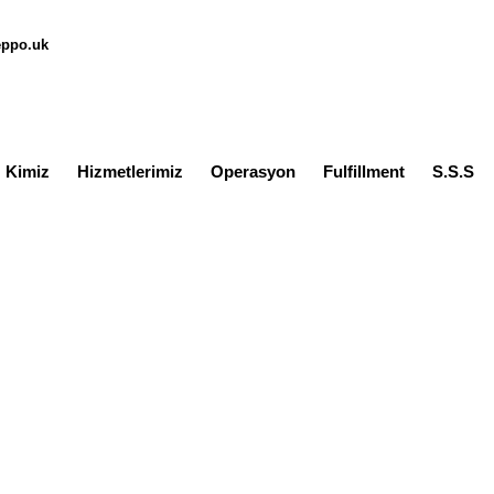
eppo.uk
z Kimiz
Hizmetlerimiz
Operasyon
Fulfillment
S.S.S
tere gümrük hataları