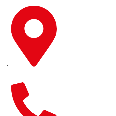
9 Trafford Road, RG1 8JP
Reading, England