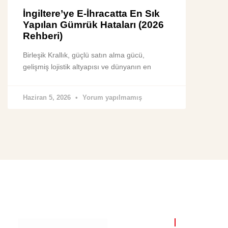
İngiltere’ye E-İhracatta En Sık
Yapılan Gümrük Hataları (2026
Rehberi)
Birleşik Krallık, güçlü satın alma gücü,
gelişmiş lojistik altyapısı ve dünyanın en
Haziran 5, 2026
Yorum yapılmamış
FAYDALI Lİ