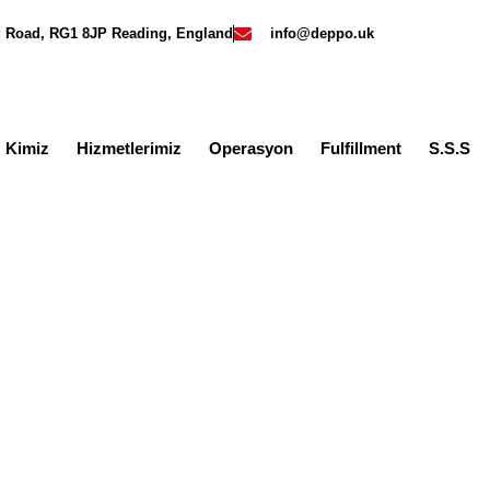
rd Road, RG1 8JP Reading, England
info@deppo.uk
z Kimiz
Hizmetlerimiz
Operasyon
Fulfillment
S.S.S
re influencer lojistik