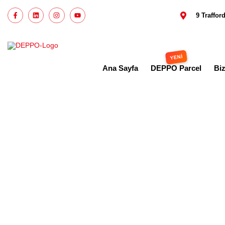
9 Traffo
Ana Sayfa
DEPPO Parcel
Bi
İngilte