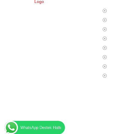
Ana Sayfa
DEPPO ile uzaktan depo yönetimi
Biz Kimiz?
inanılmaz derecede kolay! Türkçe dil
Hizmetlerim
desteği sayesinde ürünleriniz üzerinde tam
kontrol sağlayarak rahatlıkla işlerinizi
Operasyon
yürütebilirsiniz. Bu deneyimi bizimle
Fulfillment
yaşayın!
S.S.S
Blog
İletişim
WhatsApp Destek Hattı