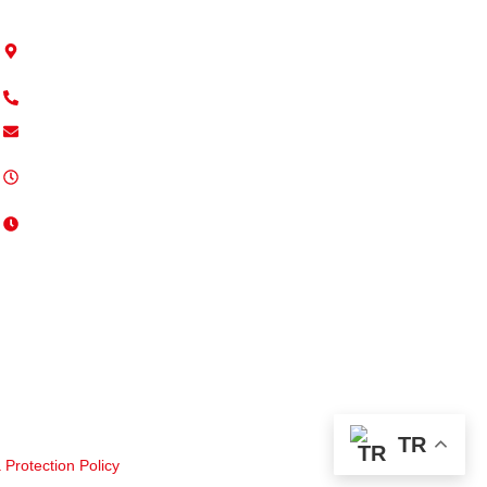
9 Trafford Road, RG1 8JP
Reading, England
+44 7746 134496
info@deppo.uk
Pazartesi - Cuma / 08:00 -
17:00
Cumartesi / 10:00 - 16:00
TR
a Protection Policy
– Tüm Hakları Saklıdır.