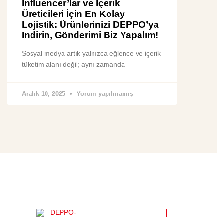
Influencer’lar ve İçerik
Üreticileri İçin En Kolay
Lojistik: Ürünlerinizi DEPPO’ya
İndirin, Gönderimi Biz Yapalım!
Sosyal medya artık yalnızca eğlence ve içerik
tüketim alanı değil; aynı zamanda
Aralık 10, 2025
Yorum yapılmamış
FAYDALI Lİ