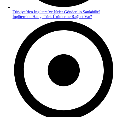
Türkiye’den İngiltere’ye Neler Gönderilip Satılabilir?
İngiltere’de Hangi Türk Ürünlerine Rağbet Var?