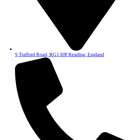
9 Trafford Road, RG1 8JP Reading, England