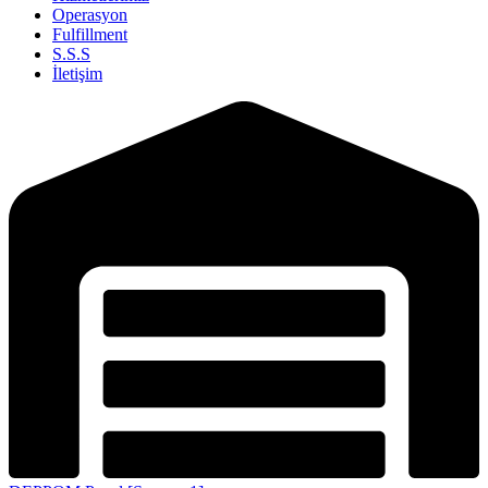
Operasyon
Fulfillment
S.S.S
İletişim