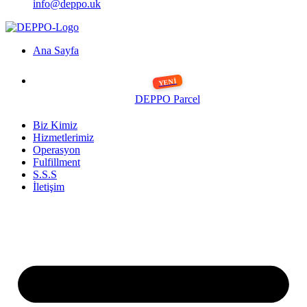
info@deppo.uk
Ana Sayfa
DEPPO Parcel
Biz Kimiz
Hizmetlerimiz
Operasyon
Fulfillment
S.S.S
İletişim