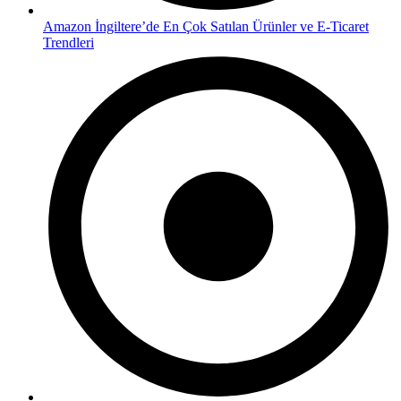
Amazon İngiltere’de En Çok Satılan Ürünler ve E-Ticaret
Trendleri