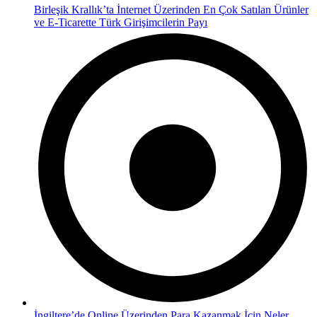
Birleşik Krallık’ta İnternet Üzerinden En Çok Satılan Ürünler
ve E-Ticarette Türk Girişimcilerin Payı
İngiltere’de Online Üzerinden Para Kazanmak İçin Neler