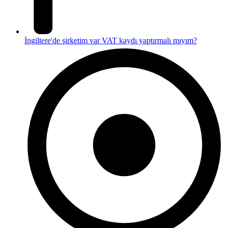
İngiltere'de şirketim var VAT kaydı yaptırmalı mıyım?