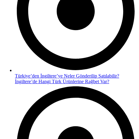
Türkiye’den İngiltere’ye Neler Gönderilip Satılabilir?
İngiltere’de Hangi Türk Ürünlerine Rağbet Var?