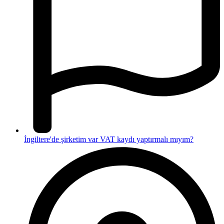
İngiltere'de şirketim var VAT kaydı yaptırmalı mıyım?