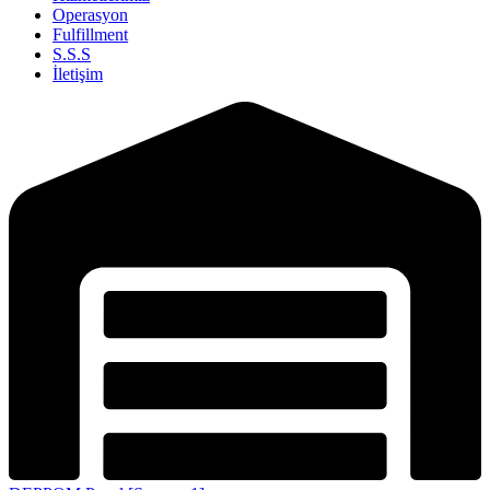
Operasyon
Fulfillment
S.S.S
İletişim