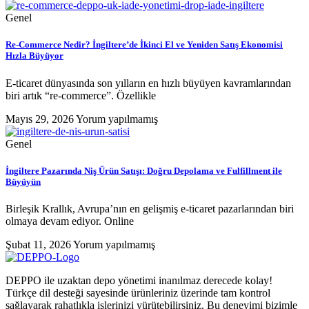
Genel
Re-Commerce Nedir? İngiltere’de İkinci El ve Yeniden Satış Ekonomisi
Hızla Büyüyor
E-ticaret dünyasında son yılların en hızlı büyüyen kavramlarından
biri artık “re-commerce”. Özellikle
Mayıs 29, 2026
Yorum yapılmamış
Genel
İngiltere Pazarında Niş Ürün Satışı: Doğru Depolama ve Fulfillment ile
Büyüyün
Birleşik Krallık, Avrupa’nın en gelişmiş e-ticaret pazarlarından biri
olmaya devam ediyor. Online
Şubat 11, 2026
Yorum yapılmamış
DEPPO ile uzaktan depo yönetimi inanılmaz derecede kolay!
Türkçe dil desteği sayesinde ürünleriniz üzerinde tam kontrol
sağlayarak rahatlıkla işlerinizi yürütebilirsiniz. Bu deneyimi bizimle