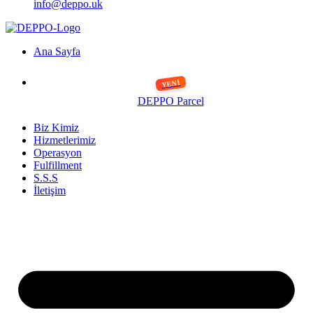
info@deppo.uk
Ana Sayfa
DEPPO Parcel
Biz Kimiz
Hizmetlerimiz
Operasyon
Fulfillment
S.S.S
İletişim