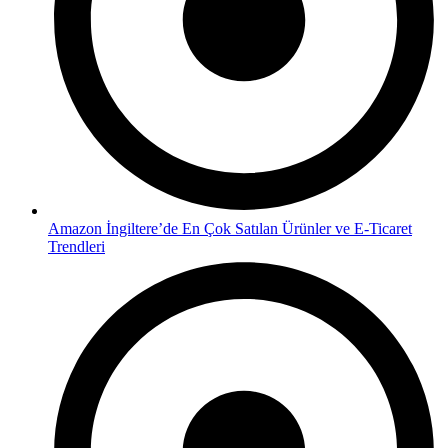
Amazon İngiltere’de En Çok Satılan Ürünler ve E-Ticaret
Trendleri