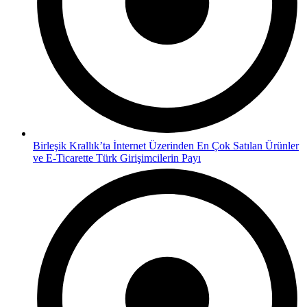
Birleşik Krallık’ta İnternet Üzerinden En Çok Satılan Ürünler
ve E-Ticarette Türk Girişimcilerin Payı