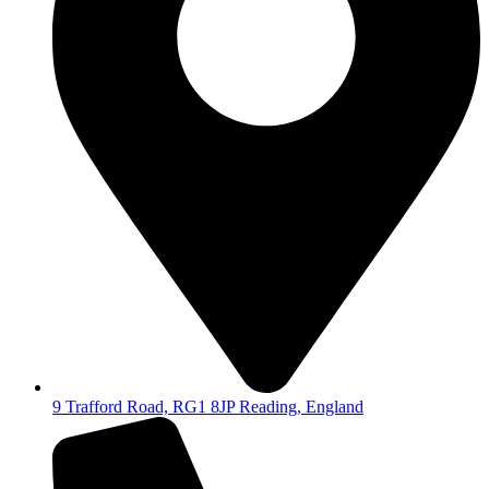
9 Trafford Road, RG1 8JP Reading, England