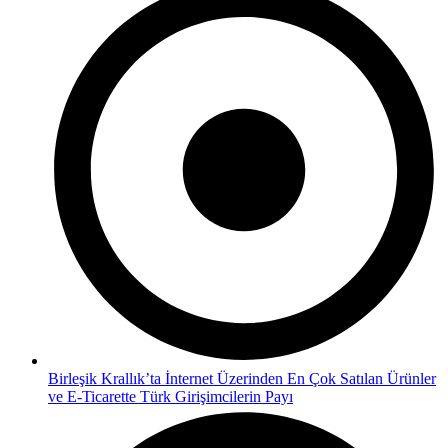
Birleşik Krallık’ta İnternet Üzerinden En Çok Satılan Ürünler
ve E-Ticarette Türk Girişimcilerin Payı