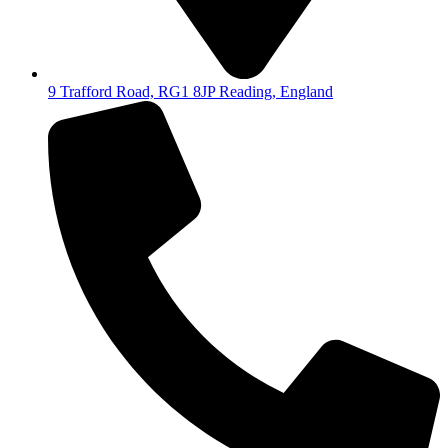
9 Trafford Road, RG1 8JP Reading, England