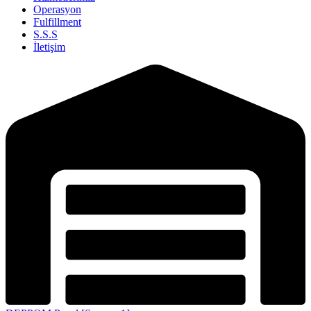
Operasyon
Fulfillment
S.S.S
İletişim