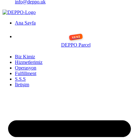
info@deppo.uk
Ana Sayfa
DEPPO Parcel
Biz Kimiz
Hizmetlerimiz
Operasyon
Fulfillment
S.S.S
İletişim