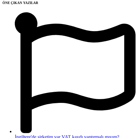
ÖNE ÇIKAN YAZILAR
İngiltere'de şirketim var VAT kaydı yaptırmalı mıyım?