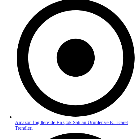
Amazon İngiltere’de En Çok Satılan Ürünler ve E-Ticaret
Trendleri