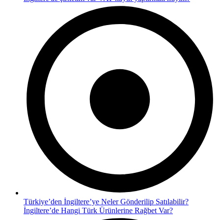
Türkiye’den İngiltere’ye Neler Gönderilip Satılabilir?
İngiltere’de Hangi Türk Ürünlerine Rağbet Var?