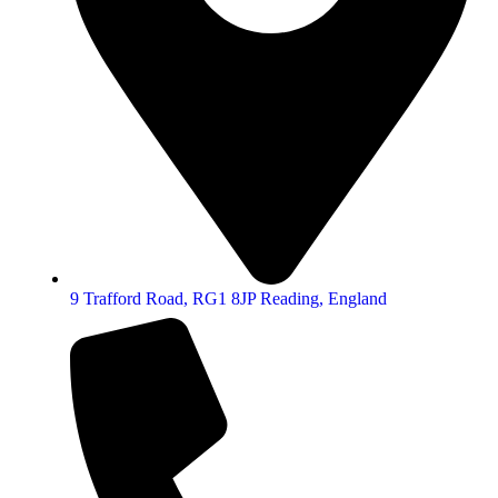
9 Trafford Road, RG1 8JP Reading, England