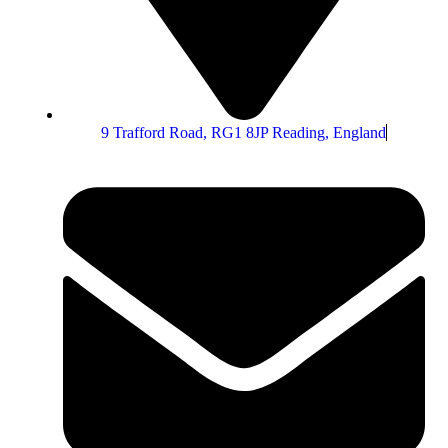
9 Trafford Road, RG1 8JP Reading, England