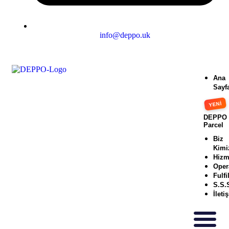
info@deppo.uk
Ana
Sayf
DEPPO
Parcel
Biz
Kimi
Hizm
Oper
Fulfi
S.S.
İleti