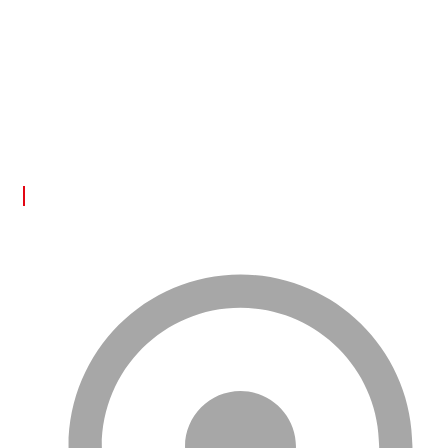
DEPPO ile uzaktan depo yönetimi inanılmaz derecede kolay!
Türkçe dil desteği sayesinde ürünleriniz üzerinde tam kontrol
sağlayarak rahatlıkla işlerinizi yürütebilirsiniz. Bu deneyimi
bizimle yaşayın!
FAYDALI LİNKLER