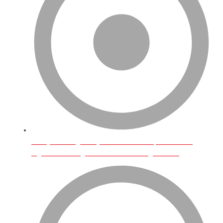
Türkiye’den İngiltere’ye Neler Gönderilip Satılabilir?
İngiltere’de Hangi Türk Ürünlerine Rağbet Var?