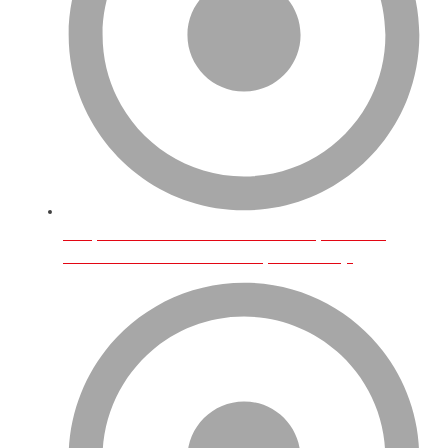
Birleşik Krallık’ta İnternet Üzerinden En Çok Satılan
Ürünler Ve E-Ticarette Türk Girişimcilerin Payı