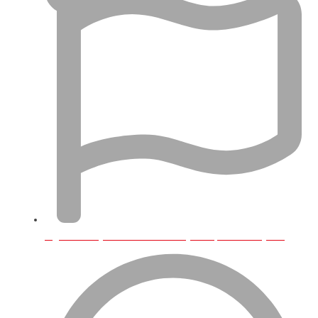
İngiltere'de Şirketim Var VAT Kaydı Yaptırmalı Mıyım?