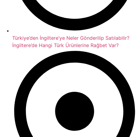
Türkiye’den İngiltere’ye Neler Gönderilip Satılabilir?
İngiltere’de Hangi Türk Ürünlerine Rağbet Var?