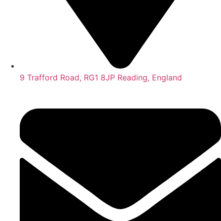
9 Trafford Road, RG1 8JP Reading, England