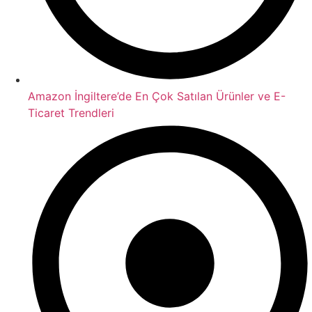
Amazon İngiltere’de En Çok Satılan Ürünler ve E-
Ticaret Trendleri