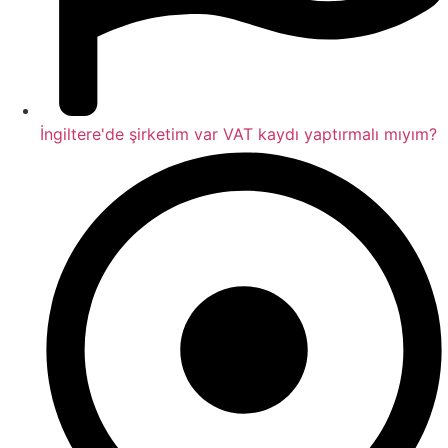
İngiltere'de şirketim var VAT kaydı yaptırmalı mıyım?