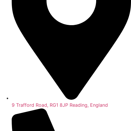
9 Trafford Road, RG1 8JP Reading, England