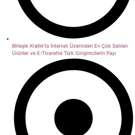
Birleşik Krallık’ta İnternet Üzerinden En Çok Satılan
Ürünler ve E-Ticarette Türk Girişimcilerin Payı