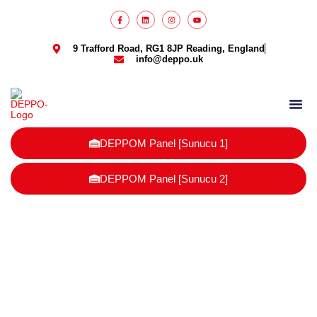
9 Trafford Road, RG1 8JP Reading, England
info@deppo.uk
DEPPO Parcel
DEPPOM Panel [Sunucu 1]
DEPPOM Panel [Sunucu 2]
paketleme ve kargolama İngiltere