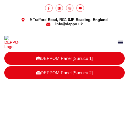
9 Trafford Road, RG1 8JP Reading, England
info@deppo.uk
DEPPO Parcel
DEPPOM Panel [Sunucu 1]
DEPPOM Panel [Sunucu 2]
rekabet avantajı