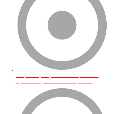
Türkiye’den İngiltere’ye Neler Gönderilip Satılabilir?
İngiltere’de Hangi Türk Ürünlerine Rağbet Var?