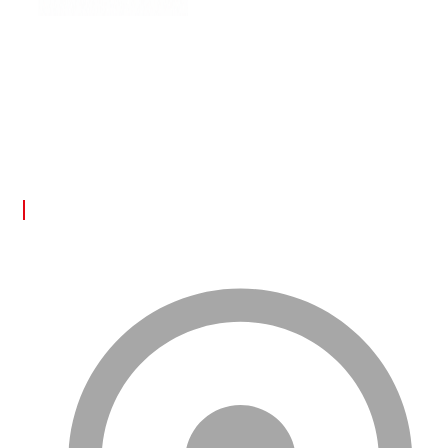
DEPPO ile uzaktan depo yönetimi inanılmaz derecede kolay!
Türkçe dil desteği sayesinde ürünleriniz üzerinde tam kontrol
sağlayarak rahatlıkla işlerinizi yürütebilirsiniz. Bu deneyimi
bizimle yaşayın!
FAYDALI LİNKLER