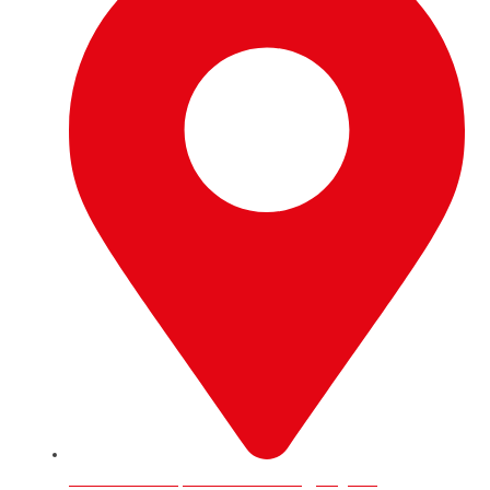
9 Trafford Road, RG1 8JP Reading, England