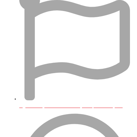
İngiltere'de Şirketim Var VAT Kaydı Yaptırmalı Mıyım?