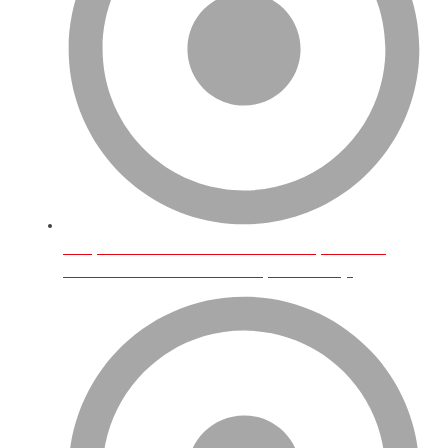
Birleşik Krallık’ta İnternet Üzerinden En Çok Satılan
Ürünler Ve E-Ticarette Türk Girişimcilerin Payı