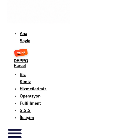
Ana
Sayfa
DEPPO
Parcel
Biz
Kimiz
Hizmetlerimiz
Operasyon
Fulfillment
S.S.S
İletişim