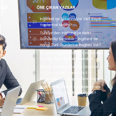
NKLER
ÖNE ÇIKAN YAZILAR
İngiltere'de Şirketim Var VAT Kaydı
Yaptırmalı Mıyım?
Türkiye’den İngiltere’ye Neler
miz
Gönderilip Satılabilir? İngiltere’de
Hangi Türk Ürünlerine Rağbet Var?
Amazon İngiltere’de En Çok Satılan
Ürünler Ve E-Ticaret Trendleri
Birleşik Krallık’ta İnternet Üzerinden
En Çok Satılan Ürünler Ve E-
Ticarette Türk Girişimcilerin Payı
İngiltere’de Online Üzerinden Para
Kazanmak İçin Neler Yapılabilir?