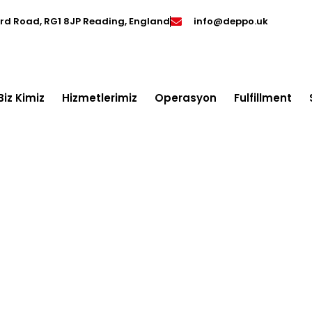
ord Road, RG1 8JP Reading, England
info@deppo.uk
Biz Kimiz
Hizmetlerimiz
Operasyon
Fulfillment
 gönderim nedir