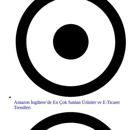
Amazon İngiltere’de En Çok Satılan Ürünler ve E-Ticaret
Trendleri