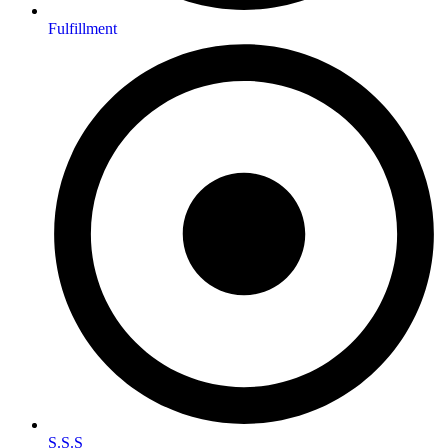
Fulfillment
S.S.S