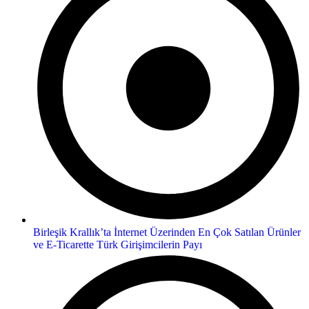
Birleşik Krallık’ta İnternet Üzerinden En Çok Satılan Ürünler
ve E-Ticarette Türk Girişimcilerin Payı