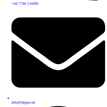
+44 7746 134496
info@deppo.uk