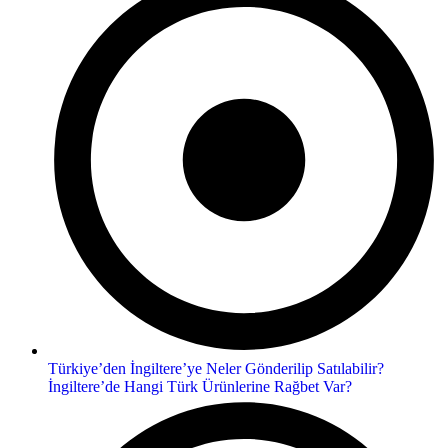
Türkiye’den İngiltere’ye Neler Gönderilip Satılabilir?
İngiltere’de Hangi Türk Ürünlerine Rağbet Var?