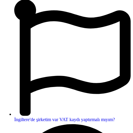
İngiltere'de şirketim var VAT kaydı yaptırmalı mıyım?