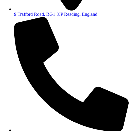
9 Trafford Road, RG1 8JP Reading, England