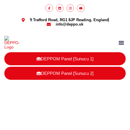
9 Trafford Road, RG1 8JP Reading, England
info@deppo.uk
DEPPO Parcel
DEPPOM Panel [Sunucu 1]
DEPPOM Panel [Sunucu 2]
Türk ambalaj üreticileri