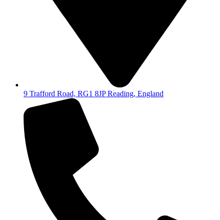
9 Trafford Road, RG1 8JP Reading, England