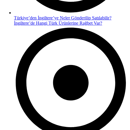
Türkiye’den İngiltere’ye Neler Gönderilip Satılabilir?
İngiltere’de Hangi Türk Ürünlerine Rağbet Var?