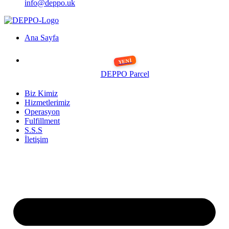
info@deppo.uk
Ana Sayfa
DEPPO Parcel
Biz Kimiz
Hizmetlerimiz
Operasyon
Fulfillment
S.S.S
İletişim