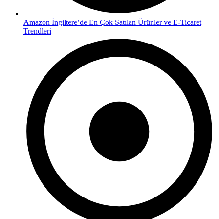
Amazon İngiltere’de En Çok Satılan Ürünler ve E-Ticaret
Trendleri