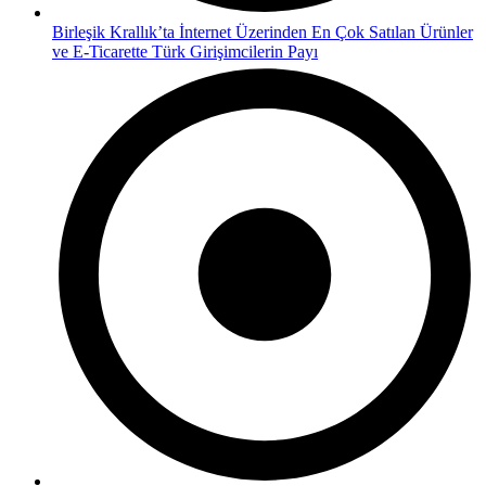
Birleşik Krallık’ta İnternet Üzerinden En Çok Satılan Ürünler
ve E-Ticarette Türk Girişimcilerin Payı