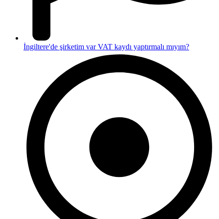
İngiltere'de şirketim var VAT kaydı yaptırmalı mıyım?