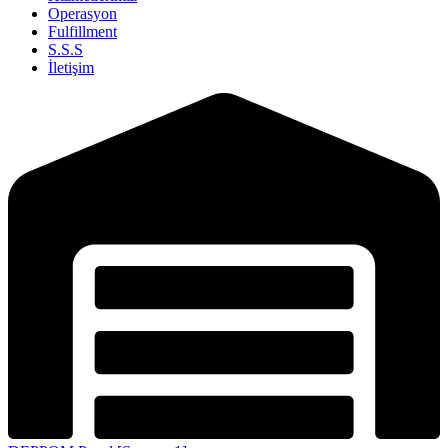
Operasyon
Fulfillment
S.S.S
İletişim