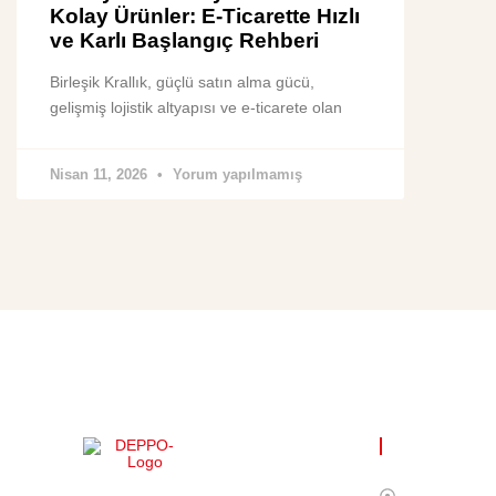
Kolay Ürünler: E-Ticarette Hızlı
ve Karlı Başlangıç Rehberi
Birleşik Krallık, güçlü satın alma gücü,
gelişmiş lojistik altyapısı ve e-ticarete olan
Nisan 11, 2026
Yorum yapılmamış
FAYDALI Lİ
Ana Sayfa