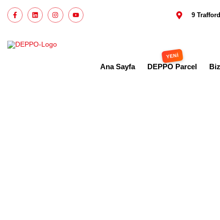
9 Traffo
Ana Sayfa
DEPPO Parcel
Bi
UK d