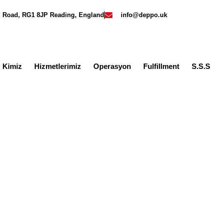
rd Road, RG1 8JP Reading, England
info@deppo.uk
z Kimiz
Hizmetlerimiz
Operasyon
Fulfillment
S.S.S
rop off fulfilment