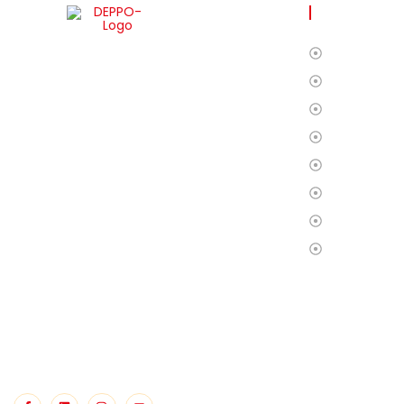
FAYDALI Lİ
Ana Sayfa
DEPPO ile uzaktan depo yönetimi
Biz Kimiz?
inanılmaz derecede kolay! Türkçe dil
Hizmetleri
desteği sayesinde ürünleriniz üzerinde
tam kontrol sağlayarak rahatlıkla
Operasyon
işlerinizi yürütebilirsiniz. Bu deneyimi
Fulfillment
bizimle yaşayın!
S.S.S
Blog
İletişim