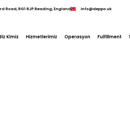
ord Road, RG1 8JP Reading, England
info@deppo.uk
Biz Kimiz
Hizmetlerimiz
Operasyon
Fulfillment
icaret iade yönetimi