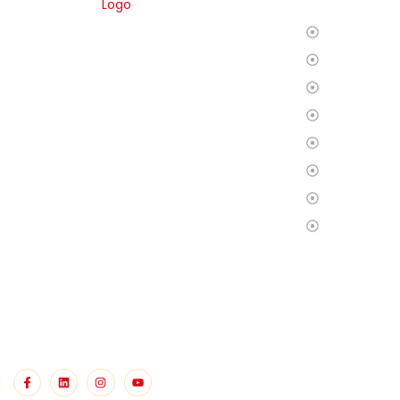
Ana Sayfa
DEPPO ile uzaktan depo yönetimi
Biz Kimiz?
inanılmaz derecede kolay! Türkçe dil
Hizmetleri
desteği sayesinde ürünleriniz üzerinde
tam kontrol sağlayarak rahatlıkla
Operasyon
işlerinizi yürütebilirsiniz. Bu deneyimi
Fulfillment
bizimle yaşayın!
S.S.S
Blog
İletişim