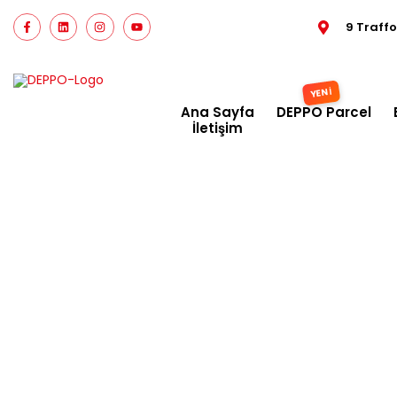
9 Traff
Ana Sayfa
DEPPO Parcel
İletişim
UK e-ti