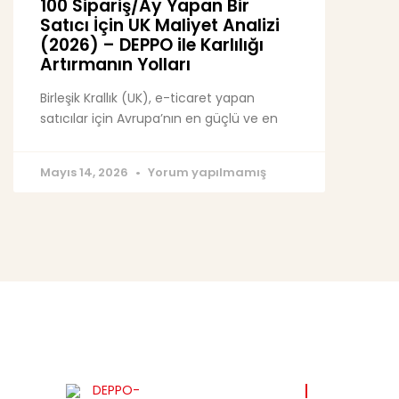
100 Sipariş/Ay Yapan Bir
Satıcı İçin UK Maliyet Analizi
(2026) – DEPPO ile Karlılığı
Artırmanın Yolları
Birleşik Krallık (UK), e-ticaret yapan
satıcılar için Avrupa’nın en güçlü ve en
Mayıs 14, 2026
Yorum yapılmamış
FAYDALI Lİ