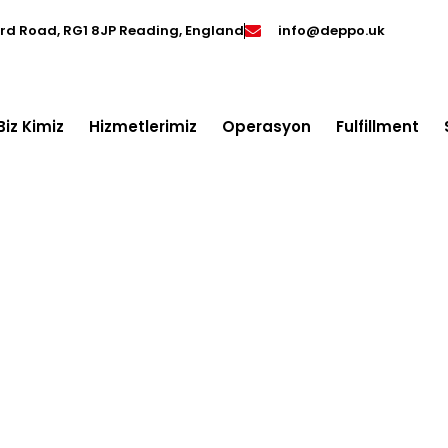
ord Road, RG1 8JP Reading, England
info@deppo.uk
Biz Kimiz
Hizmetlerimiz
Operasyon
Fulfillment
caret maliyet analizi