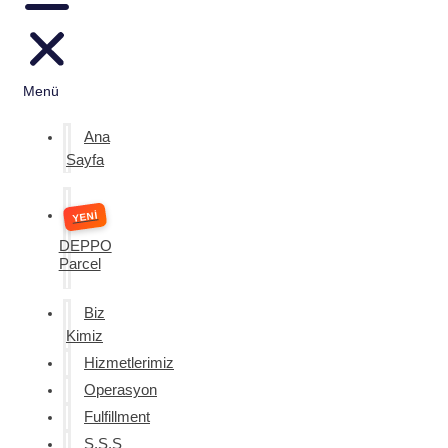
Menü
Ana
Sayfa
DEPPO
Parcel
Biz
Kimiz
Hizmetlerimiz
Operasyon
Fulfillment
S.S.S