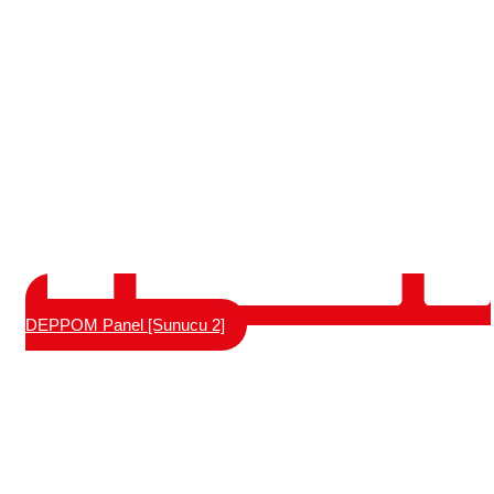
DEPPOM Panel [Sunucu 2]
UK ürün fiyatlandırma stratejisi