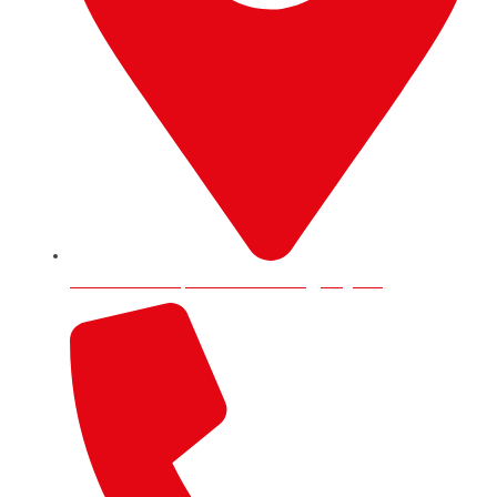
9 Trafford Road, RG1 8JP Reading, England