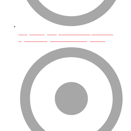
Türkiye’den İngiltere’ye Neler Gönderilip Satılabilir?
İngiltere’de Hangi Türk Ürünlerine Rağbet Var?