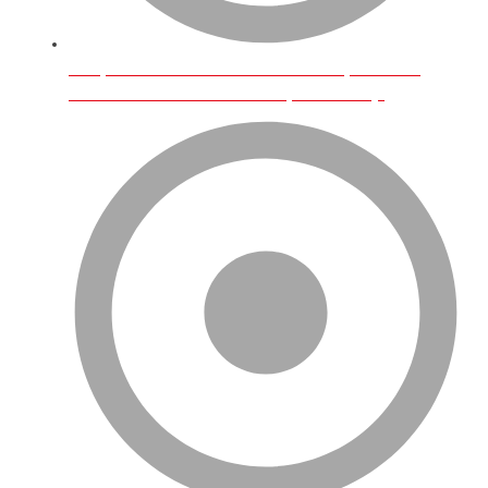
Birleşik Krallık’ta İnternet Üzerinden En Çok Satılan
Ürünler Ve E-Ticarette Türk Girişimcilerin Payı