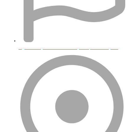
İngiltere'de Şirketim Var VAT Kaydı Yaptırmalı Mıyım?