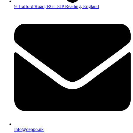
9 Trafford Road, RG1 8JP Reading, England
info@deppo.uk