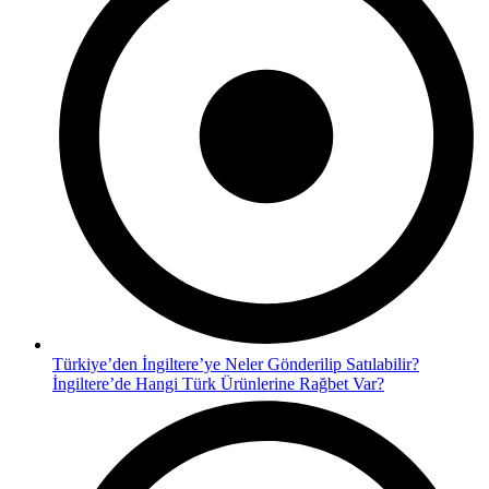
Türkiye’den İngiltere’ye Neler Gönderilip Satılabilir?
İngiltere’de Hangi Türk Ürünlerine Rağbet Var?