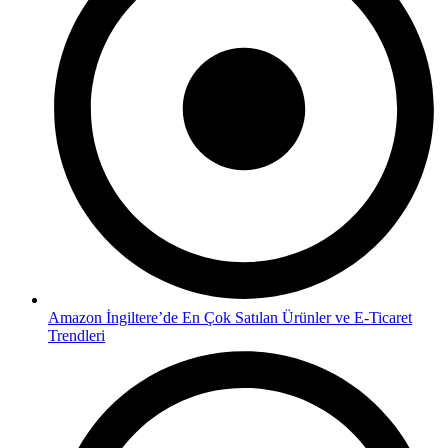
Amazon İngiltere’de En Çok Satılan Ürünler ve E-Ticaret
Trendleri