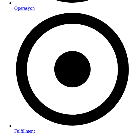
Operasyon
Fulfillment