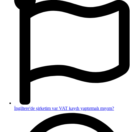
İngiltere'de şirketim var VAT kaydı yaptırmalı mıyım?