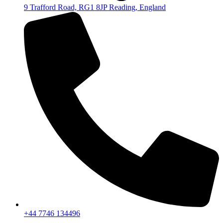
9 Trafford Road, RG1 8JP Reading, England
+44 7746 134496