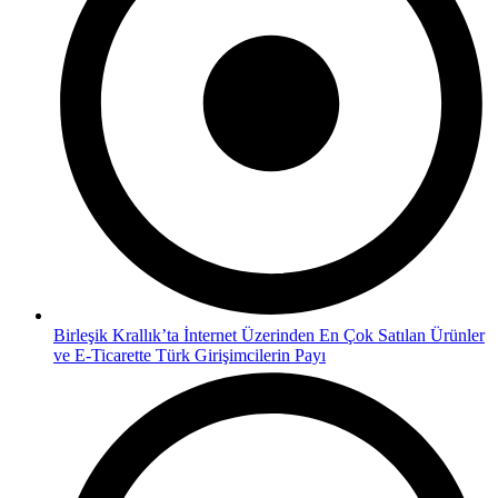
Birleşik Krallık’ta İnternet Üzerinden En Çok Satılan Ürünler
ve E-Ticarette Türk Girişimcilerin Payı