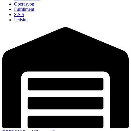
Operasyon
Fulfillment
S.S.S
İletişim